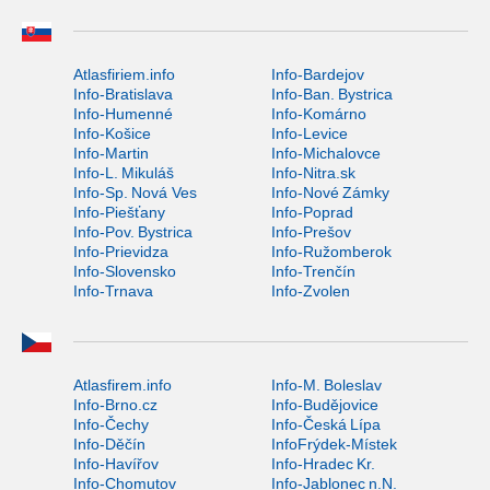
Atlasfiriem.info
Info-Bardejov
Info-Bratislava
Info-Ban. Bystrica
Info-Humenné
Info-Komárno
Info-Košice
Info-Levice
Info-Martin
Info-Michalovce
Info-L. Mikuláš
Info-Nitra.sk
Info-Sp. Nová Ves
Info-Nové Zámky
Info-Piešťany
Info-Poprad
Info-Pov. Bystrica
Info-Prešov
Info-Prievidza
Info-Ružomberok
Info-Slovensko
Info-Trenčín
Info-Trnava
Info-Zvolen
Atlasfirem.info
Info-M. Boleslav
Info-Brno.cz
Info-Budějovice
Info-Čechy
Info-Česká Lípa
Info-Děčín
InfoFrýdek-Místek
Info-Havířov
Info-Hradec Kr.
Info-Chomutov
Info-Jablonec n.N.