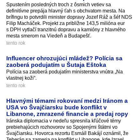
Spustením posledných troch z ôsmich vetiev sa
definitívne prepája hlavný ťah s obchvatom mesta. Na
brífingu to potvrdili minister dopravy Jozef Ráž a šéf NDS
Filip Macháček. Projekt za približne 143,5 milióna eur
s DPH vytlačí tranzitnú dopravu a kamióny z hlavného
mesta smerom na Viedeň a Budapešť.
tento rok
Influencer ohrozujúci mládež? Polícia sa
zaoberá podujatím u Šutaja Eštoka
Polícia sa zaoberá podujatím ministerstva vnútra „Na
vlastnej koži“.
tento rok
Hlavnými témami rokovaní medzi Iránom a
USA vo Švajčiarsku bude konflikt v
Libanone, zmrazené financie a predaj ropy
Iránska diplomacia v nedeľu spresnila kľúčové témy
prebiehajúcich rozhovorov so Spojenými štátmi vo
Švajčiarsku. Hovorca rezortu Esmáíl Bakájí oznámil, že
Teherán sa zameria na konflikt v Libanone, kde Izrael