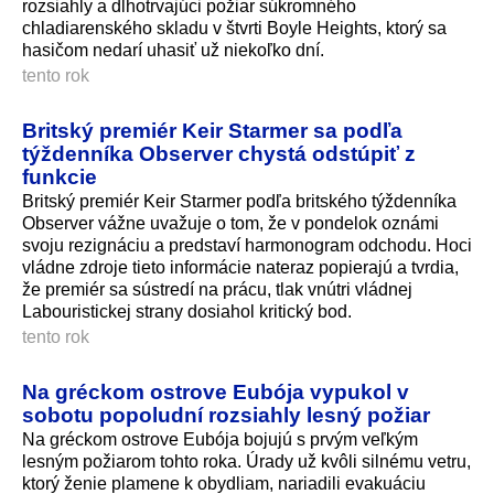
rozsiahly a dlhotrvajúci požiar súkromného
chladiarenského skladu v štvrti Boyle Heights, ktorý sa
hasičom nedarí uhasiť už niekoľko dní.
tento rok
Britský premiér Keir Starmer sa podľa
týždenníka Observer chystá odstúpiť z
funkcie
Britský premiér Keir Starmer podľa britského týždenníka
Observer vážne uvažuje o tom, že v pondelok oznámi
svoju rezignáciu a predstaví harmonogram odchodu. Hoci
vládne zdroje tieto informácie nateraz popierajú a tvrdia,
že premiér sa sústredí na prácu, tlak vnútri vládnej
Labouristickej strany dosiahol kritický bod.
tento rok
Na gréckom ostrove Eubója vypukol v
sobotu popoludní rozsiahly lesný požiar
Na gréckom ostrove Eubója bojujú s prvým veľkým
lesným požiarom tohto roka. Úrady už kvôli silnému vetru,
ktorý ženie plamene k obydliam, nariadili evakuáciu