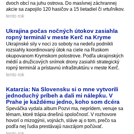
dvoch obcí na juhu ostrova. Do masívnej záchrannej
akcie sa zapojilo 120 hasičov a 15 lietadiel či vrtuľníkov.
tento rok
Ukrajina počas nočných útokov zasiahla
ropný terminál v meste Kerč na Kryme
Ukrajinské sily v noci zo soboty na nedeľu podnikli
rozsiahly koordinovaný útok na ciele na Ruskom
okupovanom Krymskom polostrove. Podľa ukrajinských
médií a družicových snímok drony zasiahli strategický
ropný terminál a prístavnú infraštruktúru v meste Kerč.
tento rok
Katarzia: Na Slovensku si o mne vytvorili
jednoduchý príbeh a dali mi nálepku. V
Prahe je každému jedno, koho som dcéra
Speváčka vydala album Pozvi ma, neprídem, venuje sa
témam, ktoré trápia dnešnú spoločnosť. V rozhovore
hovorí o mizogýnii, vojnách, sláve aj o tom, prečo sa
podľa nej ľudia prestávajú navzájom počúvať.
tento rok