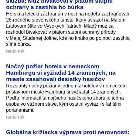
služba: Muž bivakoval v piatom stupni
ochrany a zastihla ho búrka
Horskí a leteckí záchranári v noci na nedeľu zachraňovali
26-ročného slovenského turistu, ktorý uviazol na Malom
Ľadovom štíte vo Vysokých Tatrách. Mladý muž sa
rozhodol bivakovať v piatom stupni ochrany prírody
v Malej Studenej doline, kde ho krátko po polnoci zastihla
silná búrka.
tento rok
Nočný požiar hotela v nemeckom
Hamburgu si vyžiadal 14 zranených, na
mieste zasahovali desiatky hasičov
Rozsiahly nočný požiar v jednom z hotelov v nemeckom
prístavnom meste Hamburg si vyžiadal 14 zranených.
Podľa informácií tamojšieho hasičského zboru je jedna
osoba vo vážnom stave, kým ostatní vyviazli s ľahšími
poraneniami.
tento rok
Globálna križiacka výprava proti nerovnosti: