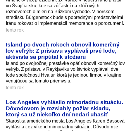
vo Švajčiarsku, kde sa zúčastní na kľúčových
rozhovoroch o mieri na Blízkom východe. V horskom
stredisku Bürgenstock bude s poprednými predstaviteľmi
Iránu rokovať o implementácii memoranda o porozumení.
tento rok
Island po dvoch rokoch obnovil komerčný
lov veľrýb: Z prístavu vyplávali prvé lode,
aktivista sa pripútal k stožiaru
Island po dvojročnej prestávke opäť obnovil komerčný lov
veľrýb. Z prístavu v Reykjavíku vo štvrtok vyplávali dve
lode spoločnosti Hvalur, ktorá je jedinou firmou v krajine
venujúcou sa tomuto priemyslu.
tento rok
Los Angeles vyhlásilo mimoriadnu situáciu.
Dôvodovom je rozsiahly požiar skladu,
ktorý sa už niekoľko dní nedarí uhasiť
Starostka amerického mesta Los Angeles Karen Bassová
vyhlásila cez víkend mimoriadnu situáciu. Dôvodom je