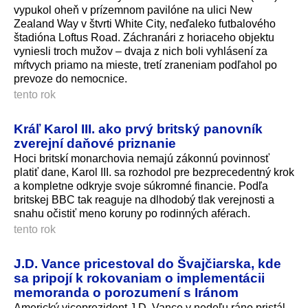
vypukol oheň v prízemnom pavilóne na ulici New
Zealand Way v štvrti White City, neďaleko futbalového
štadióna Loftus Road. Záchranári z horiaceho objektu
vyniesli troch mužov – dvaja z nich boli vyhlásení za
mŕtvych priamo na mieste, tretí zraneniam podľahol po
prevoze do nemocnice.
tento rok
Kráľ Karol III. ako prvý britský panovník
zverejní daňové priznanie
Hoci britskí monarchovia nemajú zákonnú povinnosť
platiť dane, Karol III. sa rozhodol pre bezprecedentný krok
a kompletne odkryje svoje súkromné financie. Podľa
britskej BBC tak reaguje na dlhodobý tlak verejnosti a
snahu očistiť meno koruny po rodinných aférach.
tento rok
J.D. Vance pricestoval do Švajčiarska, kde
sa pripojí k rokovaniam o implementácii
memoranda o porozumení s Iránom
Americký viceprezident J.D. Vance v nedeľu ráno pristál