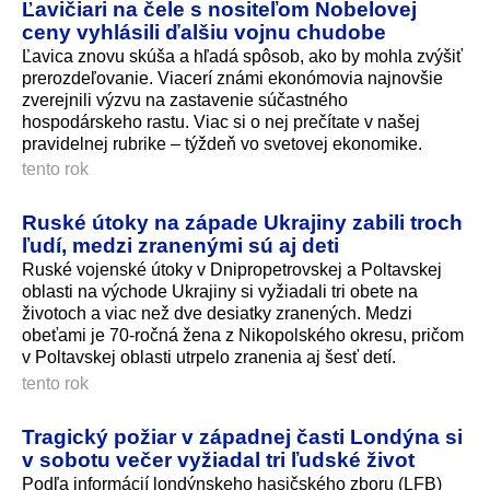
Ľavičiari na čele s nositeľom Nobelovej
ceny vyhlásili ďalšiu vojnu chudobe
Ľavica znovu skúša a hľadá spôsob, ako by mohla zvýšiť
prerozdeľovanie. Viacerí známi ekonómovia najnovšie
zverejnili výzvu na zastavenie súčastného
hospodárskeho rastu. Viac si o nej prečítate v našej
pravidelnej rubrike – týždeň vo svetovej ekonomike.
tento rok
Ruské útoky na západe Ukrajiny zabili troch
ľudí, medzi zranenými sú aj deti
Ruské vojenské útoky v Dnipropetrovskej a Poltavskej
oblasti na východe Ukrajiny si vyžiadali tri obete na
životoch a viac než dve desiatky zranených. Medzi
obeťami je 70-ročná žena z Nikopolského okresu, pričom
v Poltavskej oblasti utrpelo zranenia aj šesť detí.
tento rok
Tragický požiar v západnej časti Londýna si
v sobotu večer vyžiadal tri ľudské život
Podľa informácií londýnskeho hasičského zboru (LFB)