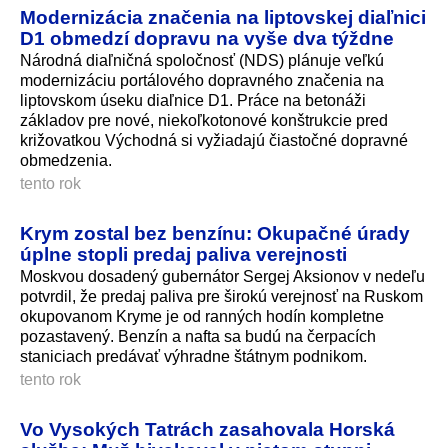
Modernizácia značenia na liptovskej diaľnici
D1 obmedzí dopravu na vyše dva týždne
Národná diaľničná spoločnosť (NDS) plánuje veľkú
modernizáciu portálového dopravného značenia na
liptovskom úseku diaľnice D1. Práce na betonáži
základov pre nové, niekoľkotonové konštrukcie pred
križovatkou Východná si vyžiadajú čiastočné dopravné
obmedzenia.
tento rok
Krym zostal bez benzínu: Okupačné úrady
úplne stopli predaj paliva verejnosti
Moskvou dosadený gubernátor Sergej Aksionov v nedeľu
potvrdil, že predaj paliva pre širokú verejnosť na Ruskom
okupovanom Kryme je od ranných hodín kompletne
pozastavený. Benzín a nafta sa budú na čerpacích
staniciach predávať výhradne štátnym podnikom.
tento rok
Vo Vysokých Tatrách zasahovala Horská