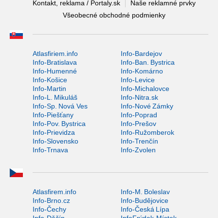
Kontakt, reklama / Portaly.sk
Naše reklamné prvky
Všeobecné obchodné podmienky
Atlasfiriem.info
Info-Bardejov
Info-Bratislava
Info-Ban. Bystrica
Info-Humenné
Info-Komárno
Info-Košice
Info-Levice
Info-Martin
Info-Michalovce
Info-L. Mikuláš
Info-Nitra.sk
Info-Sp. Nová Ves
Info-Nové Zámky
Info-Piešťany
Info-Poprad
Info-Pov. Bystrica
Info-Prešov
Info-Prievidza
Info-Ružomberok
Info-Slovensko
Info-Trenčín
Info-Trnava
Info-Zvolen
Atlasfirem.info
Info-M. Boleslav
Info-Brno.cz
Info-Budějovice
Info-Čechy
Info-Česká Lípa
Info-Děčín
InfoFrýdek-Místek