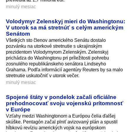
minulý mesiac
Volodymyr Zelenskyj mieri do Washingtonu:
V utorok sa má stretnúť s celým americkým
Senátom
Všetkých sto členov amerického Senátu dostalo
pozvánku na utorkové stretnutie s ukrajinským
prezidentom Volodymyrom Zelenským. Zelenskyj
prichádza do Washingtonu pri príležitosti pohrebu
zosnulého republikánskeho senátora Lindseyho
Grahama. Podľa informácií agentúry Reuters by sa malo
stretnutie uskutočniť v utorok večer.
minulý mesiac
Spojené štáty v pondelok začali oficiálne
prehodnocovať svoju vojenskú prítomnosť
v Európe
Vzťahy medzi Washingtonom a Európou čelia ďalšej
skúške. Pentagón začal plniť avizovaný plán a spustil
hĺbkovú revíziu amerických vojsk na európskom