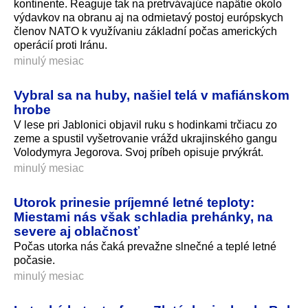
kontinente. Reaguje tak na pretrvávajúce napätie okolo
výdavkov na obranu aj na odmietavý postoj európskych
členov NATO k využívaniu základní počas amerických
operácií proti Iránu.
minulý mesiac
Vybral sa na huby, našiel telá v mafiánskom
hrobe
V lese pri Jablonici objavil ruku s hodinkami trčiacu zo
zeme a spustil vyšetrovanie vrážd ukrajinského gangu
Volodymyra Jegorova. Svoj príbeh opisuje prvýkrát.
minulý mesiac
Utorok prinesie príjemné letné teploty:
Miestami nás však schladia prehánky, na
severe aj oblačnosť
Počas utorka nás čaká prevažne slnečné a teplé letné
počasie.
minulý mesiac