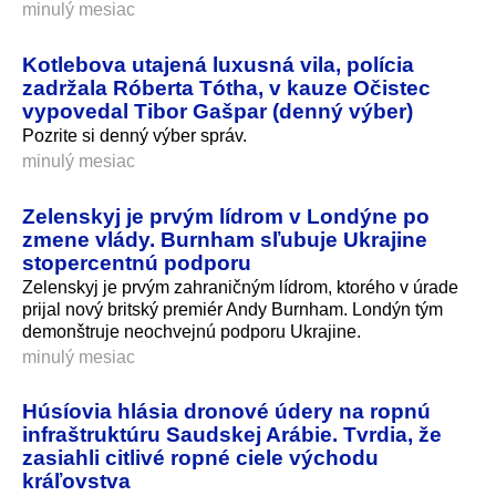
minulý mesiac
Kotlebova utajená luxusná vila, polícia
zadržala Róberta Tótha, v kauze Očistec
vypovedal Tibor Gašpar (denný výber)
Pozrite si denný výber správ.
minulý mesiac
Zelenskyj je prvým lídrom v Londýne po
zmene vlády. Burnham sľubuje Ukrajine
stopercentnú podporu
Zelenskyj je prvým zahraničným lídrom, ktorého v úrade
prijal nový britský premiér Andy Burnham. Londýn tým
demonštruje neochvejnú podporu Ukrajine.
minulý mesiac
Húsíovia hlásia dronové údery na ropnú
infraštruktúru Saudskej Arábie. Tvrdia, že
zasiahli citlivé ropné ciele východu
kráľovstva