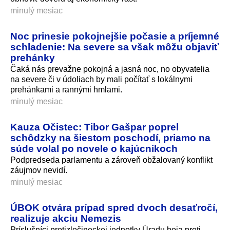
minulý mesiac
Noc prinesie pokojnejšie počasie a príjemné
schladenie: Na severe sa však môžu objaviť
prehánky
Čaká nás prevažne pokojná a jasná noc, no obyvatelia
na severe či v údoliach by mali počítať s lokálnymi
prehánkami a rannými hmlami.
minulý mesiac
Kauza Očistec: Tibor Gašpar poprel
schôdzky na šiestom poschodí, priamo na
súde volal po novele o kajúcnikoch
Podpredseda parlamentu a zároveň obžalovaný konflikt
záujmov nevidí.
minulý mesiac
ÚBOK otvára prípad spred dvoch desaťročí,
realizuje akciu Nemezis
Príslušníci protizločineckej jednotky Úradu boja proti