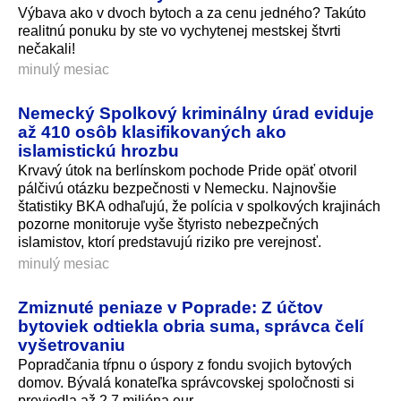
Výbava ako v dvoch bytoch a za cenu jedného? Takúto
realitnú ponuku by ste vo vychytenej mestskej štvrti
nečakali!
minulý mesiac
Nemecký Spolkový kriminálny úrad eviduje
až 410 osôb klasifikovaných ako
islamistickú hrozbu
Krvavý útok na berlínskom pochode Pride opäť otvoril
pálčivú otázku bezpečnosti v Nemecku. Najnovšie
štatistiky BKA odhaľujú, že polícia v spolkových krajinách
pozorne monitoruje vyše štyristo nebezpečných
islamistov, ktorí predstavujú riziko pre verejnosť.
minulý mesiac
Zmiznuté peniaze v Poprade: Z účtov
bytoviek odtiekla obria suma, správca čelí
vyšetrovaniu
Popradčania tŕpnu o úspory z fondu svojich bytových
domov. Bývalá konateľka správcovskej spoločnosti si
previedla až 2,7 milióna eur.