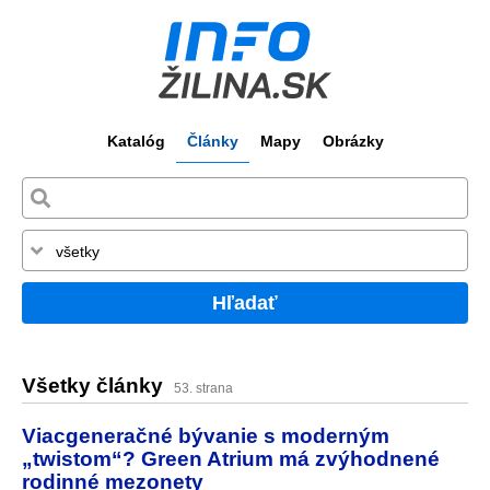
Katalóg
Články
Mapy
Obrázky
Hľadať
Všetky články
53. strana
Viacgeneračné bývanie s moderným
„twistom“? Green Atrium má zvýhodnené
rodinné mezonety