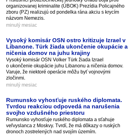
organizovanej kriminalite (ÚBOK) Prezídia Policajného
zboru (PZ) realizujú od pondelka rána akciu s krycím
názvom Nemezis.
minulý mesiac
Vysoký komisár OSN ostro kritizuje Izrael v
Libanone. Türk žiada ukončenie okupácie a
ničenia domov na juhu krajiny
Vysoký komisár OSN Volker Türk žiada Izrael
o ukončenie okupácie juhu Libanonu a ničenia domov.
Varuje, že niektoré operácie môžu byť vojnovými
zločinmi.
minulý mesiac
Rumunsko vyhosťuje ruského diplomata.
Tvrdou reakciou odpovedá na narušenia
svojho vzdušného priestoru
Rumunsko vyhosťuje ruského diplomata a sťahuje
veľvyslanca z Moskvy. Tvrdí, že má dôkazy o ruských
dronoch zostrelených nad svojím územím.