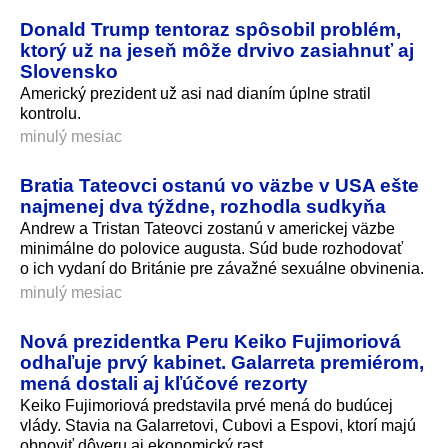
Donald Trump tentoraz spôsobil problém,
ktorý už na jeseň môže drvivo zasiahnuť aj
Slovensko
Americký prezident už asi nad dianím úplne stratil
kontrolu.
minulý mesiac
Bratia Tateovci ostanú vo väzbe v USA ešte
najmenej dva týždne, rozhodla sudkyňa
Andrew a Tristan Tateovci zostanú v americkej väzbe
minimálne do polovice augusta. Súd bude rozhodovať
o ich vydaní do Británie pre závažné sexuálne obvinenia.
minulý mesiac
Nová prezidentka Peru Keiko Fujimoriová
odhaľuje prvý kabinet. Galarreta premiérom,
mená dostali aj kľúčové rezorty
Keiko Fujimoriová predstavila prvé mená do budúcej
vlády. Stavia na Galarretovi, Cubovi a Espovi, ktorí majú
obnoviť dôveru aj ekonomický rast.