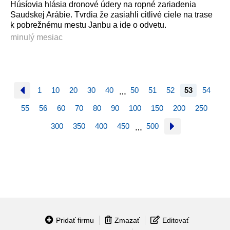
Húsíovia hlásia dronové údery na ropné zariadenia
Saudskej Arábie. Tvrdia že zasiahli citlivé ciele na trase
k pobrežnému mestu Janbu a ide o odvetu.
minulý mesiac
1
10
20
30
40
50
51
52
53
54
…
55
56
60
70
80
90
100
150
200
250
300
350
400
450
500
…
Pridať firmu
Zmazať
Editovať