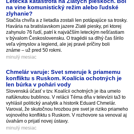
Letecká katastrofa na Zlatých pieskoch. Bol
na vine komunistický režim alebo ľudské
zlyhanie?
Stačila chvíľa a z lietadla zostali len potápajúce sa trosky.
Havária na bratislavskom jazere Zlaté piesky, pri ktorej
zahynulo 76 ľudí, patrí k najväčším leteckým nešťastiam
v bývalom Československu. O tragédii sa dlhý čas šírilo
veľa výmyslov a legiend, ale jej pravé príčiny boli
známe – už pred 50 rokmi.
minulý mesiac
Chmelár varuje: Svet smeruje k priamemu
konfliktu s Ruskom. Koalícia ochotných je
len búrka v pohári vody
Slovenská účasť v tzv. Koalícii ochotných je iba umelo
nafúknutou bublinou. V relácii Téma dňa v televízii ta3 to
vyhlásil politický analytik a historik Eduard Chmelár.
Varoval, že skutočnou hrozbou pre svet je riziko priameho
vojnového konfliktu s Ruskom. V rozhovore sa venoval aj
úvahám o prijatí novej ústavy.
minulý mesiac