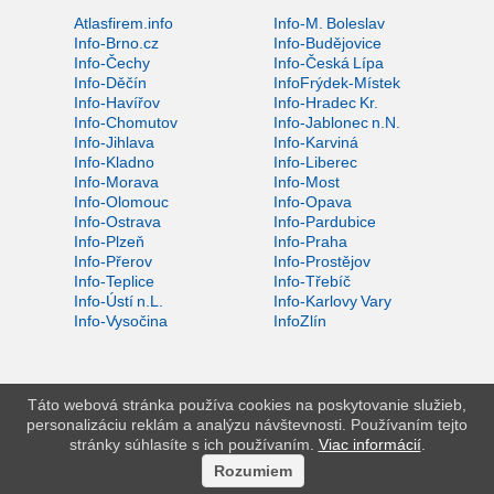
Atlasfirem.info
Info-M. Boleslav
Info-Brno.cz
Info-Budějovice
Info-Čechy
Info-Česká Lípa
Info-Děčín
InfoFrýdek-Místek
Info-Havířov
Info-Hradec Kr.
Info-Chomutov
Info-Jablonec n.N.
Info-Jihlava
Info-Karviná
Info-Kladno
Info-Liberec
Info-Morava
Info-Most
Info-Olomouc
Info-Opava
Info-Ostrava
Info-Pardubice
Info-Plzeň
Info-Praha
Info-Přerov
Info-Prostějov
Info-Teplice
Info-Třebíč
Info-Ústí n.L.
Info-Karlovy Vary
Info-Vysočina
InfoZlín
Táto webová stránka používa cookies na poskytovanie služieb,
personalizáciu reklám a analýzu návštevnosti. Používaním tejto
stránky súhlasíte s ich používaním.
Viac informácií
.
Rozumiem