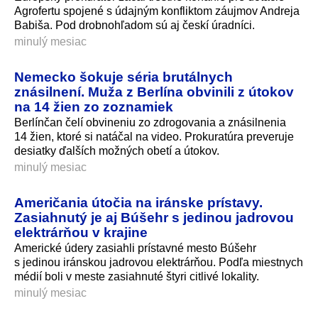
Agrofertu spojené s údajným konfliktom záujmov Andreja
Babiša. Pod drobnohľadom sú aj českí úradníci.
minulý mesiac
Nemecko šokuje séria brutálnych
znásilnení. Muža z Berlína obvinili z útokov
na 14 žien zo zoznamiek
Berlínčan čelí obvineniu zo zdrogovania a znásilnenia
14 žien, ktoré si natáčal na video. Prokuratúra preveruje
desiatky ďalších možných obetí a útokov.
minulý mesiac
Američania útočia na iránske prístavy.
Zasiahnutý je aj Búšehr s jedinou jadrovou
elektrárňou v krajine
Americké údery zasiahli prístavné mesto Búšehr
s jedinou iránskou jadrovou elektrárňou. Podľa miestnych
médií boli v meste zasiahnuté štyri citlivé lokality.
minulý mesiac