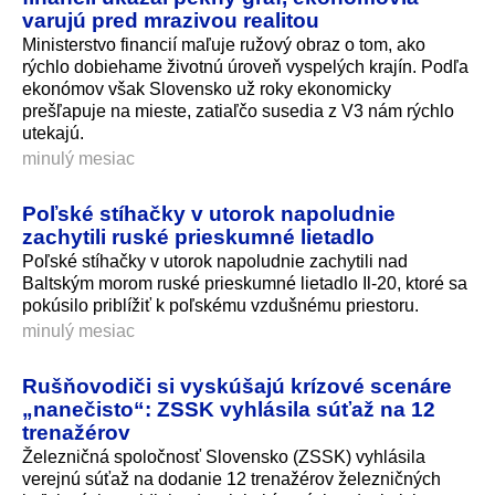
varujú pred mrazivou realitou
Ministerstvo financií maľuje ružový obraz o tom, ako
rýchlo dobiehame životnú úroveň vyspelých krajín. Podľa
ekonómov však Slovensko už roky ekonomicky
prešľapuje na mieste, zatiaľčo susedia z V3 nám rýchlo
utekajú.
minulý mesiac
Poľské stíhačky v utorok napoludnie
zachytili ruské prieskumné lietadlo
Poľské stíhačky v utorok napoludnie zachytili nad
Baltským morom ruské prieskumné lietadlo Il-20, ktoré sa
pokúsilo priblížiť k poľskému vzdušnému priestoru.
minulý mesiac
Rušňovodiči si vyskúšajú krízové scenáre
„nanečisto“: ZSSK vyhlásila súťaž na 12
trenažérov
Železničná spoločnosť Slovensko (ZSSK) vyhlásila
verejnú súťaž na dodanie 12 trenažérov železničných