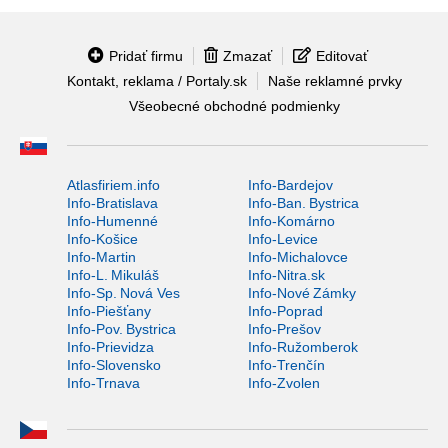
Pridať firmu
Zmazať
Editovať
Kontakt, reklama / Portaly.sk
Naše reklamné prvky
Všeobecné obchodné podmienky
Atlasfiriem.info
Info-Bardejov
Info-Bratislava
Info-Ban. Bystrica
Info-Humenné
Info-Komárno
Info-Košice
Info-Levice
Info-Martin
Info-Michalovce
Info-L. Mikuláš
Info-Nitra.sk
Info-Sp. Nová Ves
Info-Nové Zámky
Info-Piešťany
Info-Poprad
Info-Pov. Bystrica
Info-Prešov
Info-Prievidza
Info-Ružomberok
Info-Slovensko
Info-Trenčín
Info-Trnava
Info-Zvolen