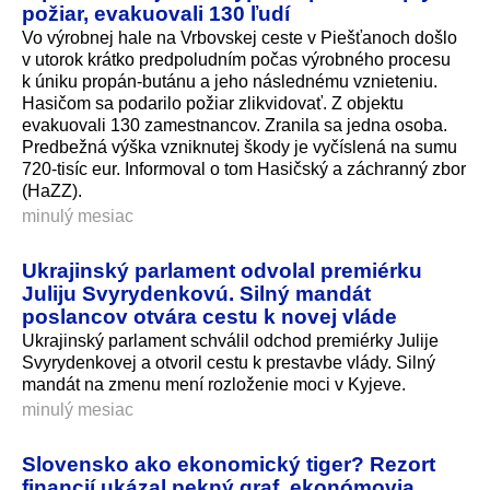
požiar, evakuovali 130 ľudí
Vo výrobnej hale na Vrbovskej ceste v Piešťanoch došlo
v utorok krátko predpoludním počas výrobného procesu
k úniku propán-butánu a jeho následnému vznieteniu.
Hasičom sa podarilo požiar zlikvidovať. Z objektu
evakuovali 130 zamestnancov. Zranila sa jedna osoba.
Predbežná výška vzniknutej škody je vyčíslená na sumu
720-tisíc eur. Informoval o tom Hasičský a záchranný zbor
(HaZZ).
minulý mesiac
Ukrajinský parlament odvolal premiérku
Juliju Svyrydenkovú. Silný mandát
poslancov otvára cestu k novej vláde
Ukrajinský parlament schválil odchod premiérky Julije
Svyrydenkovej a otvoril cestu k prestavbe vlády. Silný
mandát na zmenu mení rozloženie moci v Kyjeve.
minulý mesiac
Slovensko ako ekonomický tiger? Rezort
financií ukázal pekný graf, ekonómovia