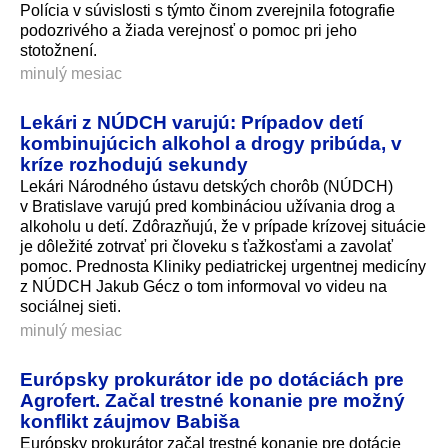
Polícia v súvislosti s týmto činom zverejnila fotografie
podozrivého a žiada verejnosť o pomoc pri jeho
stotožnení.
minulý mesiac
Lekári z NÚDCH varujú: Prípadov detí
kombinujúcich alkohol a drogy pribúda, v
kríze rozhodujú sekundy
Lekári Národného ústavu detských chorôb (NÚDCH)
v Bratislave varujú pred kombináciou užívania drog a
alkoholu u detí. Zdôrazňujú, že v prípade krízovej situácie
je dôležité zotrvať pri človeku s ťažkosťami a zavolať
pomoc. Prednosta Kliniky pediatrickej urgentnej medicíny
z NÚDCH Jakub Gécz o tom informoval vo videu na
sociálnej sieti.
minulý mesiac
Európsky prokurátor ide po dotáciách pre
Agrofert. Začal trestné konanie pre možný
konflikt záujmov Babiša
Európsky prokurátor začal trestné konanie pre dotácie