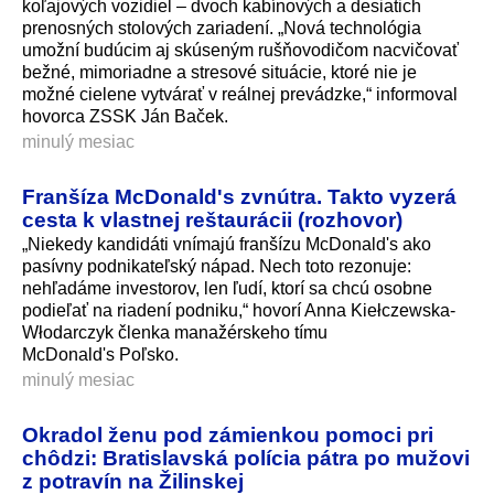
koľajových vozidiel – dvoch kabínových a desiatich
prenosných stolových zariadení. „Nová technológia
umožní budúcim aj skúseným rušňovodičom nacvičovať
bežné, mimoriadne a stresové situácie, ktoré nie je
možné cielene vytvárať v reálnej prevádzke,“ informoval
hovorca ZSSK Ján Baček.
minulý mesiac
Franšíza McDonald's zvnútra. Takto vyzerá
cesta k vlastnej reštaurácii (rozhovor)
„Niekedy kandidáti vnímajú franšízu McDonald's ako
pasívny podnikateľský nápad. Nech toto rezonuje:
nehľadáme investorov, len ľudí, ktorí sa chcú osobne
podieľať na riadení podniku,“ hovorí Anna Kiełczewska-
Włodarczyk členka manažérskeho tímu
McDonald's Poľsko.
minulý mesiac
Okradol ženu pod zámienkou pomoci pri
chôdzi: Bratislavská polícia pátra po mužovi
z potravín na Žilinskej