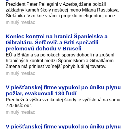
Prezident Peter Pellegrini v Azerbajdžane položil
základný kameň školy nesúcej meno Milana Rastislava
Štefánika. Vznikne v rámci projektu inteligentnej obce.
minulý mesiac
Koniec kontrol na hranici Španielska a
Gibraltáru. Šefčovič a Briti spečatili
prelomovú dohodu v Bruseli
EÚ a Británia sa po rokoch sporov dohodli na zrušení
hraničných kontrol medzi Španielskom a Gibraltárom.
Zmena má priniesť voľnejší pohyb ľudí aj tovarov.
minulý mesiac
V piešťanskej firme vypukol po úniku plynu
požiar, evakuovali 130 ľudí
Predbežná výška vzniknutej škody je vyčíslená na sumu
720-tisíc eur.
minulý mesiac
V piešťanskej firme vypukol po úniku plynu