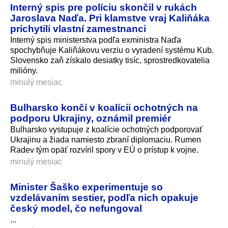
Interný spis pre políciu skončil v rukách
Jaroslava Naďa. Pri klamstve vraj Kaliňáka
prichytili vlastní zamestnanci
Interný spis ministerstva podľa exministra Naďa
spochybňuje Kaliňákovu verziu o vyradení systému Kub.
Slovensko zaň získalo desiatky tisíc, sprostredkovatelia
milióny.
minulý mesiac
Bulharsko končí v koalícii ochotných na
podporu Ukrajiny, oznámil premiér
Bulharsko vystupuje z koalície ochotných podporovať
Ukrajinu a žiada namiesto zbraní diplomaciu. Rumen
Radev tým opäť rozvíril spory v EÚ o prístup k vojne.
minulý mesiac
Minister Šaško experimentuje so
vzdelávaním sestier, podľa nich opakuje
český model, čo nefungoval
...