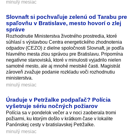
minulý mesiac
Slovnaft si pochvaľuje zelenú od Tarabu pre
spaľovňu v Bratislave, mesto hovorí o zlej
správe
Rozhodnutie Ministerstva životného prostredia, ktoré
súhlasí s výstavbou Centra energetického zhodnotenia
odpadov (CEZO) z dielne spoločnosti Slovnaft, je podľa
hlavného mesta zlou správou pre Bratislavu. Pripomína
negatívne stanoviská, ktoré v minulosti vyjadrilo nielen
samotné mesto, ale aj mnohé mestské časti. Magistrát
zároveň zvažuje podanie rozkladu voči rozhodnutiu
ministerstva.
minulý mesiac
Úraduje v Petržalke podpaľač? Polícia
vyšetruje sériu nočných požiarov
Polícia sa v pondelok večer a v noci zaoberala tromi
požiarmi, ku ktorým došlo v krátkom čase v lokalite
Panónskej cesty v bratislavskej Petržalke.
minulý mesiac