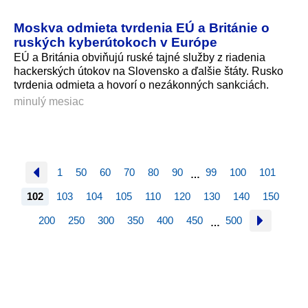
Moskva odmieta tvrdenia EÚ a Británie o
ruských kyberútokoch v Európe
EÚ a Británia obviňujú ruské tajné služby z riadenia
hackerských útokov na Slovensko a ďalšie štáty. Rusko
tvrdenia odmieta a hovorí o nezákonných sankciách.
minulý mesiac
1
50
60
70
80
90
99
100
101
…
102
103
104
105
110
120
130
140
150
200
250
300
350
400
450
500
…