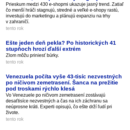
Prieskum medzi 430 e‑shopmi ukazuje jasný trend. Zatiaľ
čo menší hráči stagnujú, stredné a veľké e‑shopy rastú,
investujú do marketingu a plánujú expanziu na trhy
v zahraničí.
tento rok
Ešte jeden deň pekla? Po historických 41
stupňoch hrozí ďalší extrém
Zlom môžu priniesť búrky.
tento rok
Venezuela počíta vyše 43‑tisíc nezvestných
po ničivom zemetrasení. Šanca na prežitie
pod troskami rýchlo klesá
Vo Venezuele po ničivom zemetrasení zostávajú
desaťtisíce nezvestných a čas na ich záchranu sa
neúprosne kráti. Experti opisujú, čo ešte drží ľudí pri
živote.
tento rok