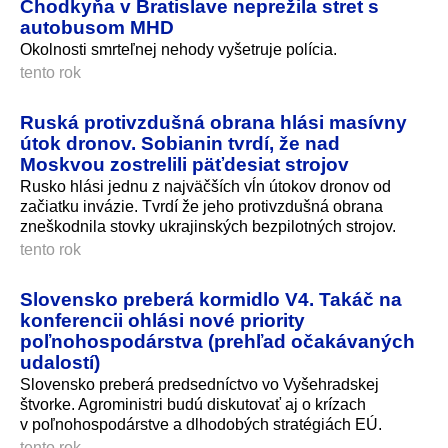
Chodkyňa v Bratislave neprežila stret s
autobusom MHD
Okolnosti smrteľnej nehody vyšetruje polícia.
tento rok
Ruská protivzdušná obrana hlási masívny
útok dronov. Sobianin tvrdí, že nad
Moskvou zostrelili päťdesiat strojov
Rusko hlási jednu z najväčších vĺn útokov dronov od
začiatku invázie. Tvrdí že jeho protivzdušná obrana
zneškodnila stovky ukrajinských bezpilotných strojov.
tento rok
Slovensko preberá kormidlo V4. Takáč na
konferencii ohlási nové priority
poľnohospodárstva (prehľad očakávaných
udalostí)
Slovensko preberá predsedníctvo vo Vyšehradskej
štvorke. Agroministri budú diskutovať aj o krízach
v poľnohospodárstve a dlhodobých stratégiách EÚ.
tento rok