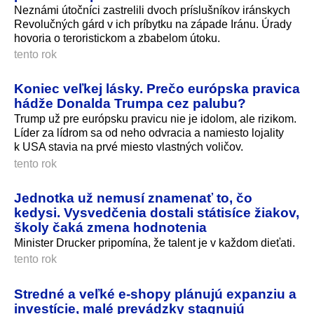
Neznámi útočníci zastrelili dvoch príslušníkov iránskych
Revolučných gárd v ich príbytku na západe Iránu. Úrady
hovoria o teroristickom a zbabelom útoku.
tento rok
Koniec veľkej lásky. Prečo európska pravica
hádže Donalda Trumpa cez palubu?
Trump už pre európsku pravicu nie je idolom, ale rizikom.
Líder za lídrom sa od neho odvracia a namiesto lojality
k USA stavia na prvé miesto vlastných voličov.
tento rok
Jednotka už nemusí znamenať to, čo
kedysi. Vysvedčenia dostali státisíce žiakov,
školy čaká zmena hodnotenia
Minister Drucker pripomína, že talent je v každom dieťati.
tento rok
Stredné a veľké e-shopy plánujú expanziu a
investície, malé prevádzky stagnujú