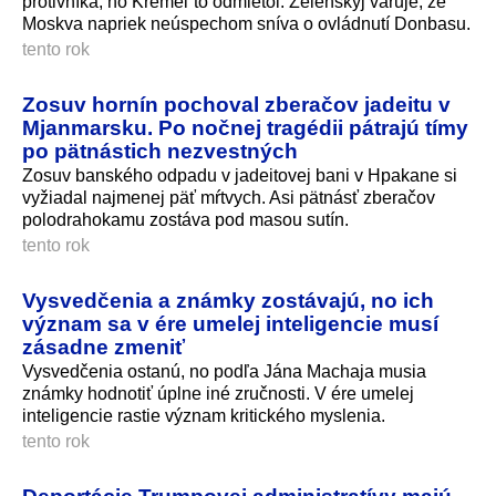
protivníka, no Kremeľ to odmietol. Zelenskyj varuje, že
Moskva napriek neúspechom sníva o ovládnutí Donbasu.
tento rok
Zosuv hornín pochoval zberačov jadeitu v
Mjanmarsku. Po nočnej tragédii pátrajú tímy
po pätnástich nezvestných
Zosuv banského odpadu v jadeitovej bani v Hpakane si
vyžiadal najmenej päť mŕtvych. Asi pätnásť zberačov
polodrahokamu zostáva pod masou sutín.
tento rok
Vysvedčenia a známky zostávajú, no ich
význam sa v ére umelej inteligencie musí
zásadne zmeniť
Vysvedčenia ostanú, no podľa Jána Machaja musia
známky hodnotiť úplne iné zručnosti. V ére umelej
inteligencie rastie význam kritického myslenia.
tento rok