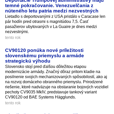
Deportácie Trumpovej administratívy majú
temné pokračovanie. Venezuelčania z
núteného letu patria medzi nezvestných
Lietadlo s deportovanými z USA pristálo v Caracase len
pár hodín pred otrasmi s magnitúdou 7,5. Časť
pasažierov ubytovaných v La Guaire je dnes medzi
nezvestnými.
tento rok
CV90120 ponúka nové príležitosti
slovenskému priemyslu a armáde
strategickú výhodu
Slovensko stojí pred ďalšou dôležitou etapou
modernizácie armády. Značný dôraz pritom kladie na
posilnenie svojich mechanizovaných spôsobilostí, ako aj
na rozvoj domáceho obranného priemyslu. Prirodzené
riešenie, ktoré nadväzuje na obstaranie bojových vozidiel
pechoty CV9035 MkIV, predstavuje tankový variant
CV90120 od BAE Systems Hägglunds.
tento rok