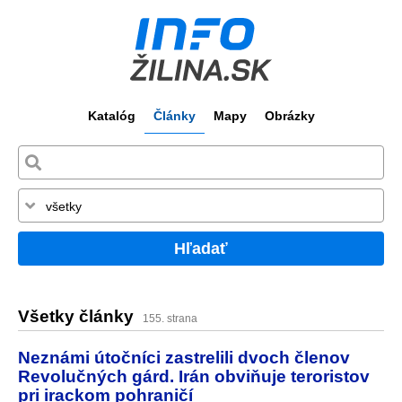
Katalóg
Články
Mapy
Obrázky
Hľadať
Všetky články
155. strana
Neznámi útočníci zastrelili dvoch členov
Revolučných gárd. Irán obviňuje teroristov
pri irackom pohraničí