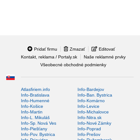
Pridať firmu
Zmazať
Editovať
Kontakt, reklama / Portaly.sk
Naše reklamné prvky
Všeobecné obchodné podmienky
Atlasfiriem.info
Info-Bardejov
Info-Bratislava
Info-Ban. Bystrica
Info-Humenné
Info-Komárno
Info-Košice
Info-Levice
Info-Martin
Info-Michalovce
Info-L. Mikuláš
Info-Nitra.sk
Info-Sp. Nová Ves
Info-Nové Zámky
Info-Piešťany
Info-Poprad
Info-Pov. Bystrica
Info-Prešov
Info-Prievidza
Info-Ružomberok