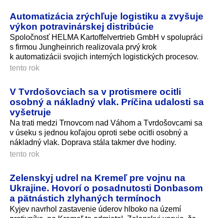
Automatizácia zrýchľuje logistiku a zvyšuje
výkon potravinárskej distribúcie
Spoločnosť HELMA Kartoffelvertrieb GmbH v spolupráci
s firmou Jungheinrich realizovala prvý krok
k automatizácii svojich interných logistických procesov.
tento rok
V Tvrdošovciach sa v protismere ocitli
osobný a nákladný vlak. Príčina udalosti sa
vyšetruje
Na trati medzi Trnovcom nad Váhom a Tvrdošovcami sa
v úseku s jednou koľajou oproti sebe ocitli osobný a
nákladný vlak. Doprava stála takmer dve hodiny.
tento rok
Zelenskyj udrel na Kremeľ pre vojnu na
Ukrajine. Hovorí o posadnutosti Donbasom
a pätnástich zlyhaných termínoch
Kyjev navrhol zastavenie úderov hlboko na území