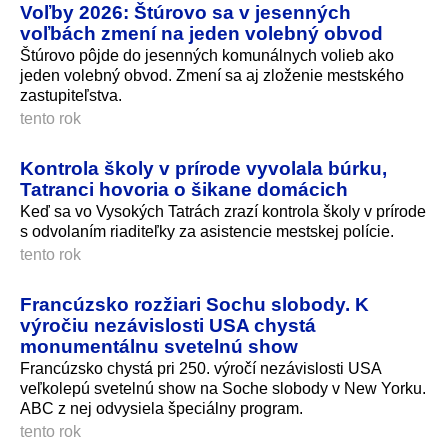
Voľby 2026: Štúrovo sa v jesenných
voľbách zmení na jeden volebný obvod
Štúrovo pôjde do jesenných komunálnych volieb ako
jeden volebný obvod. Zmení sa aj zloženie mestského
zastupiteľstva.
tento rok
Kontrola školy v prírode vyvolala búrku,
Tatranci hovoria o šikane domácich
Keď sa vo Vysokých Tatrách zrazí kontrola školy v prírode
s odvolaním riaditeľky za asistencie mestskej polície.
tento rok
Francúzsko rozžiari Sochu slobody. K
výročiu nezávislosti USA chystá
monumentálnu svetelnú show
Francúzsko chystá pri 250. výročí nezávislosti USA
veľkolepú svetelnú show na Soche slobody v New Yorku.
ABC z nej odvysiela špeciálny program.
tento rok