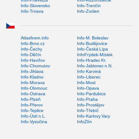
Info-Slovensko
Info-Trenčín
Info-Trnava
Info-Zvolen
Atlasfirem.info
Info-M. Boleslav
Info-Brno.cz
Info-Budějovice
Info-Čechy
Info-Česká Lípa
Info-Děčín
InfoFrýdek-Místek
Info-Havířov
Info-Hradec Kr.
Info-Chomutov
Info-Jablonec n.N.
Info-Jihlava
Info-Karviná
Info-Kladno
Info-Liberec
Info-Morava
Info-Most
Info-Olomouc
Info-Opava
Info-Ostrava
Info-Pardubice
Info-Plzeň
Info-Praha
Info-Přerov
Info-Prostějov
Info-Teplice
Info-Třebíč
Info-Ústí n.L.
Info-Karlovy Vary
Info-Vysočina
InfoZlín