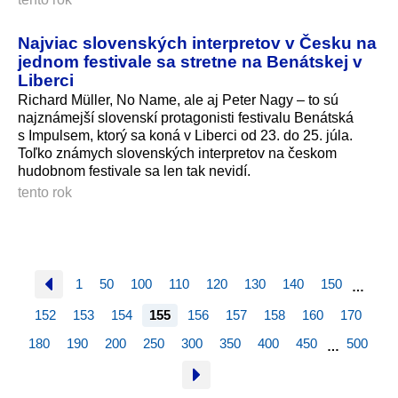
Najviac slovenských interpretov v Česku na
jednom festivale sa stretne na Benátskej v
Liberci
Richard Müller, No Name, ale aj Peter Nagy – to sú
najznámejší slovenskí protagonisti festivalu Benátská
s Impulsem, ktorý sa koná v Liberci od 23. do 25. júla.
Toľko známych slovenských interpretov na českom
hudobnom festivale sa len tak nevidí.
tento rok
1
50
100
110
120
130
140
150
…
152
153
154
155
156
157
158
160
170
180
190
200
250
300
350
400
450
500
…