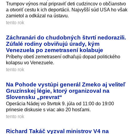
Trumpov výnos mal pripraviť deti cudzincov o občianstvo
a otvoriť cestu k ich deportácii. Najvyšší súd USA ho však
zamietol a odkázal na ústavu.
tento rok
Záchranári do chudobných štvrtí nedorazili.
Zúfalé rodiny obviňujú úrady, kým
Venezuela po zemetrasení kolabuje
Príbehy obetí zemetrasení odhaľujú dopad politického
kolapsu vo Venezuele.
tento rok
Na Pohode vystúpi generál Zmeko aj veliteľ
Gruzínskej légie, ktorý organizoval na
Slovensku „prevrat“
Operácia Nádej vo štvrtok 9. júla od 11:00 do 19:00
prinesie diskusie s viac ako 20 hosťami.
tento rok
Richard Takáč vyzval ministrov V4 na