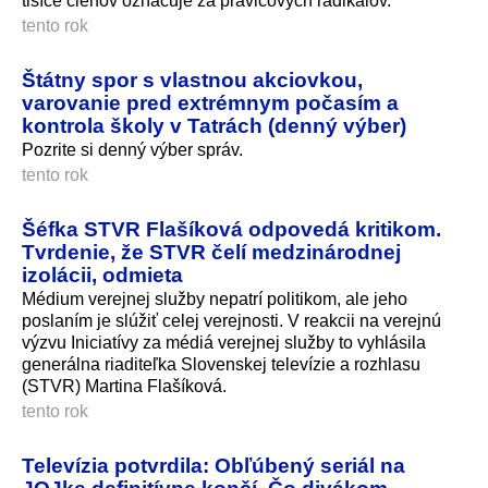
tisíce členov označuje za pravicových radikálov.
tento rok
Štátny spor s vlastnou akciovkou,
varovanie pred extrémnym počasím a
kontrola školy v Tatrách (denný výber)
Pozrite si denný výber správ.
tento rok
Šéfka STVR Flašíková odpovedá kritikom.
Tvrdenie, že STVR čelí medzinárodnej
izolácii, odmieta
Médium verejnej služby nepatrí politikom, ale jeho
poslaním je slúžiť celej verejnosti. V reakcii na verejnú
výzvu Iniciatívy za médiá verejnej služby to vyhlásila
generálna riaditeľka Slovenskej televízie a rozhlasu
(STVR) Martina Flašíková.
tento rok
Televízia potvrdila: Obľúbený seriál na
JOJke definitívne končí. Čo divákom