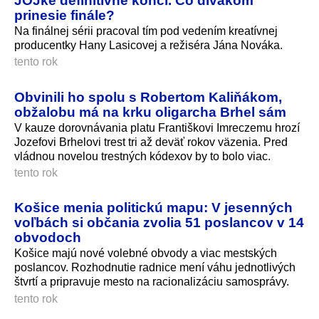
prinesie finále?
Na finálnej sérii pracoval tím pod vedením kreatívnej
producentky Hany Lasicovej a režiséra Jána Nováka.
tento rok
Obvinili ho spolu s Robertom Kaliňákom,
obžalobu má na krku oligarcha Brhel sám
V kauze dorovnávania platu Františkovi Imreczemu hrozí
Jozefovi Brhelovi trest tri až deväť rokov väzenia. Pred
vládnou novelou trestných kódexov by to bolo viac.
tento rok
Košice menia politickú mapu: V jesenných
voľbách si občania zvolia 51 poslancov v 14
obvodoch
Košice majú nové volebné obvody a viac mestských
poslancov. Rozhodnutie radnice mení váhu jednotlivých
štvrtí a pripravuje mesto na racionalizáciu samosprávy.
tento rok