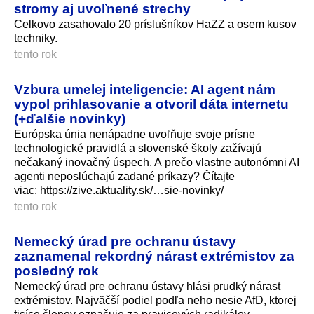
stromy aj uvoľnené strechy
Celkovo zasahovalo 20 príslušníkov HaZZ a osem kusov
techniky.
tento rok
Vzbura umelej inteligencie: AI agent nám
vypol prihlasovanie a otvoril dáta internetu
(+ďalšie novinky)
Európska únia nenápadne uvoľňuje svoje prísne
technologické pravidlá a slovenské školy zažívajú
nečakaný inovačný úspech. A prečo vlastne autonómni AI
agenti neposlúchajú zadané príkazy? Čítajte
viac: https://zive.aktuality.sk/…sie-novinky/
tento rok
Nemecký úrad pre ochranu ústavy
zaznamenal rekordný nárast extrémistov za
posledný rok
Nemecký úrad pre ochranu ústavy hlási prudký nárast
extrémistov. Najväčší podiel podľa neho nesie AfD, ktorej