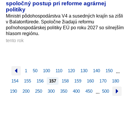
spoločný postup pri reforme agrárnej
politiky
Ministri pôdohospodárstva V4 a susedných krajín sa zišli
v Balatonfürede. Spoločne žiadajú reformu
poľnohospodárskej politiky EÚ po roku 2027 so silnejším
hlasom regiónu.
tento rok
1
50
100
110
120
130
140
150
…
154
155
156
157
158
159
160
170
180
190
200
250
300
350
400
450
500
…