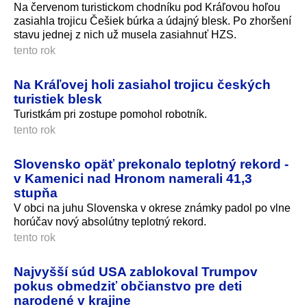
Na červenom turistickom chodníku pod Kráľovou hoľou
zasiahla trojicu Češiek búrka a údajný blesk. Po zhoršení
stavu jednej z nich už musela zasiahnuť HZS.
tento rok
Na Kráľovej holi zasiahol trojicu českých
turistiek blesk
Turistkám pri zostupe pomohol robotník.
tento rok
Slovensko opäť prekonalo teplotný rekord -
v Kamenici nad Hronom namerali 41,3
stupňa
V obci na juhu Slovenska v okrese známky padol po vlne
horúčav nový absolútny teplotný rekord.
tento rok
Najvyšší súd USA zablokoval Trumpov
pokus obmedziť občianstvo pre deti
narodené v krajine