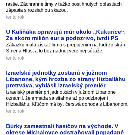
rastie. Záchranné tímy v ťažko postihnutých oblastiach
zápasia s rozsiahlou skazou.
tento rok
U Kaliňáka opravujú múr okolo „Kukurice“.
Za skoro milión eur a podozrivo, tvrdí PS
Zákazku mala získať firma s prepojením na ľudí zo strán
Smer a Hlas, a to bez riadnej verejnej súťaže.
tento rok
Izraelské jednotky zostanú v južnom
Libanone, kým hrozba zo strany Hizballáhu
pretrváva, vyhlásil izraelský premiér
Izraelský premiér pri jednotkách v južnom Libanone
oznámil, že armáda sa stiahne až po odzbrojení
Hizballáhu. Kľúčom má byť čerstvá dohoda s Libanonom.
tento rok
Búrky zamestnali hasičov na východe. V
okrese Michalovce odstraňovali popadané