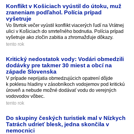
Konflikt v Košiciach vyústil do útoku, muž
zraneniam podľahol. Polícia prípad
vyšetruje
Vo štvrtok večer vyústil konflikt viacerých ľudí na Vrátnej
ulici v Košiciach do smrteľného bodnutia. Polícia prípad
vyšetruje ako zločin zabitia a zhromažďuje dôkazy.
tento rok
Kritický nedostatok vody: Vodári obmedzili
dodávky pre takmer 30 miest a obcí na
západe Slovenska
V prípade neprijatia obmedzujúcich opatrení dôjde
k poklesu hladiny v zásobníkoch vodojemov pod kritickú
úroveň a nebude možné dodávať vodu do verejných
vodovodov vôbec.
tento rok
Do skupiny českých turistiek mal v Nízkych
Tatrách udrieť blesk, jedna skončila v
nemocnici