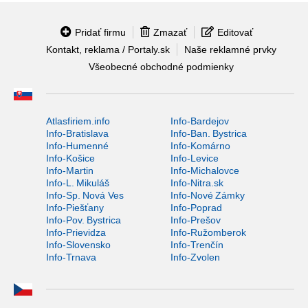
Pridať firmu
Zmazať
Editovať
Kontakt, reklama / Portaly.sk
Naše reklamné prvky
Všeobecné obchodné podmienky
Atlasfiriem.info
Info-Bardejov
Info-Bratislava
Info-Ban. Bystrica
Info-Humenné
Info-Komárno
Info-Košice
Info-Levice
Info-Martin
Info-Michalovce
Info-L. Mikuláš
Info-Nitra.sk
Info-Sp. Nová Ves
Info-Nové Zámky
Info-Piešťany
Info-Poprad
Info-Pov. Bystrica
Info-Prešov
Info-Prievidza
Info-Ružomberok
Info-Slovensko
Info-Trenčín
Info-Trnava
Info-Zvolen