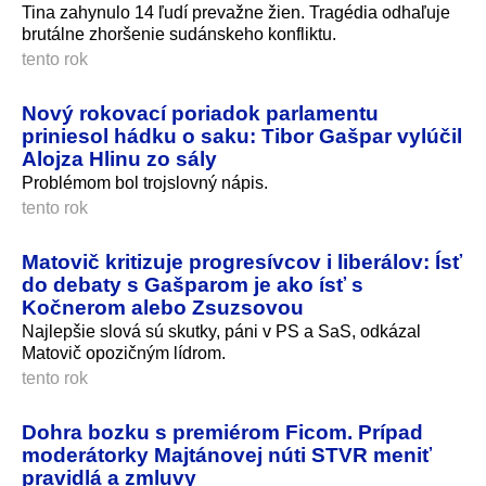
Tina zahynulo 14 ľudí prevažne žien. Tragédia odhaľuje
brutálne zhoršenie sudánskeho konfliktu.
tento rok
Nový rokovací poriadok parlamentu
priniesol hádku o saku: Tibor Gašpar vylúčil
Alojza Hlinu zo sály
Problémom bol trojslovný nápis.
tento rok
Matovič kritizuje progresívcov i liberálov: Ísť
do debaty s Gašparom je ako ísť s
Kočnerom alebo Zsuzsovou
Najlepšie slová sú skutky, páni v PS a SaS, odkázal
Matovič opozičným lídrom.
tento rok
Dohra bozku s premiérom Ficom. Prípad
moderátorky Majtánovej núti STVR meniť
pravidlá a zmluvy