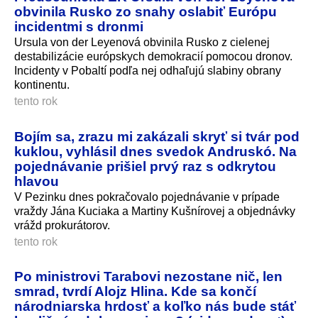
obvinila Rusko zo snahy oslabiť Európu
incidentmi s dronmi
Ursula von der Leyenová obvinila Rusko z cielenej
destabilizácie európskych demokracií pomocou dronov.
Incidenty v Pobaltí podľa nej odhaľujú slabiny obrany
kontinentu.
tento rok
Bojím sa, zrazu mi zakázali skryť si tvár pod
kuklou, vyhlásil dnes svedok Andruskó. Na
pojednávanie prišiel prvý raz s odkrytou
hlavou
V Pezinku dnes pokračovalo pojednávanie v prípade
vraždy Jána Kuciaka a Martiny Kušnírovej a objednávky
vrážd prokurátorov.
tento rok
Po ministrovi Tarabovi nezostane nič, len
smrad, tvrdí Alojz Hlina. Kde sa končí
národniarska hrdosť a koľko nás bude stáť