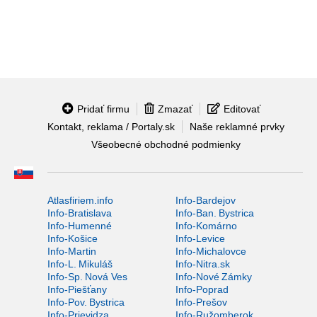
Pridať firmu
Zmazať
Editovať
Kontakt, reklama / Portaly.sk
Naše reklamné prvky
Všeobecné obchodné podmienky
Atlasfiriem.info
Info-Bardejov
Info-Bratislava
Info-Ban. Bystrica
Info-Humenné
Info-Komárno
Info-Košice
Info-Levice
Info-Martin
Info-Michalovce
Info-L. Mikuláš
Info-Nitra.sk
Info-Sp. Nová Ves
Info-Nové Zámky
Info-Piešťany
Info-Poprad
Info-Pov. Bystrica
Info-Prešov
Info-Prievidza
Info-Ružomberok