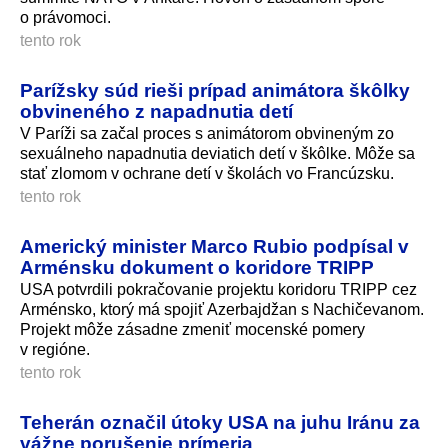
o právomoci.
tento rok
Parížsky súd rieši prípad animátora škôlky
obvineného z napadnutia detí
V Paríži sa začal proces s animátorom obvineným zo
sexuálneho napadnutia deviatich detí v škôlke. Môže sa
stať zlomom v ochrane detí v školách vo Francúzsku.
tento rok
Americký minister Marco Rubio podpísal v
Arménsku dokument o koridore TRIPP
USA potvrdili pokračovanie projektu koridoru TRIPP cez
Arménsko, ktorý má spojiť Azerbajdžan s Nachičevanom.
Projekt môže zásadne zmeniť mocenské pomery
v regióne.
tento rok
Teherán označil útoky USA na juhu Iránu za
vážne porušenie prímeria