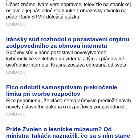
Účasť známej tváre verejnoprávnej televízie na straníckej
oslave a jej následné stiahnutie z obrazovky otvorilo na
pôde Rady STVR dôležitú otázku.
tento rok
Iránsky súd rozhodol o pozastavení orgánu
zodpovedného za obnovu internetu
Správny súd v Iráne pozastavil novovytvorené
kybernetické veliteľstvo prezidenta a tým aj plánované
uvoľnenie internetu. Krajina zostáva odrezaná od sveta.
tento rok
Fico odobril samosprávam prekročenie
limitu pri tvorbe rozpočtov
Fico pripomenul, že vláda nemá v úmysle predložiť návrh
novely ústavného zákona o rozpočtovej zodpovednosti.
tento rok
Príde Zvolen o lesnícke múzeum? Od
ministra Takáča naznačili, čo sa s ním stane