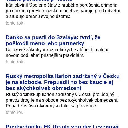
Irán obvinil Spojené štáty z hrubého porušenia prímeria
po útokoch pri Hormuzskom prielive. Varuje pred odvetou
a sľubuje obranu svojho územia.
tento rok
Danko sa pustil do Szalaya: tvrdí, že
poškodil meno jeho partnerky
Botoxové zákroky v kozmetických salónoch mali po
novom podliehať prísnejším pravidlám.
tento rok
Ruský metropolita Ilarion zadržaný v Česku
je na slobode. Prepustili ho bez kaucie aj
bez akýchkoľvek obmedzení
Ruský arcibiskup Ilarion zadržaný v Česku pre údajný
prevoz drog je na slobode bez akýchkoľvek obmedzení.
Prípad zostáva otvorený a ďalej sa preveruje.
tento rok
Predsedníčka EK Ursula von der Leyenová