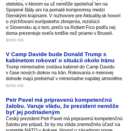
obdobia, v ktorom sa už nemôže spoliehať len na
Spojené štáty ani na pomalé kompromisy medzi
členskými krajinami. V rozhovore pre Aktuality.sk hovorí
o zrýchľovaní európskeho zbrojenia, rezolúcii
o Slovensku aj o tom, prečo sa Robert Fico podľa nej
doma prezentuje oveľa tvrdšie než priamo v Bruseli.
tento rok
V Camp Davide bude Donald Trump s
kabinetom rokovať o situácii okolo Iránu
Trump mimoriadne zvoláva kabinet do Camp Davidu
v čase nových útokov na Irán. Rokovania o mierovej
dohode majú prebiehať v mimoriadne napätej atmosfére.
tento rok
Petr Pavel má pripravenú kompetenčnú
žalobu. Varuje vládu, že prezident nemôže
byť jej podriadeným
Český prezident Petr Pavel má pripravenú kompetenčnú
žalobu pre prípad, že by mu vláda znemožnila účasť na
summite NATO v Ankare. Hovorí o zásadnom spore