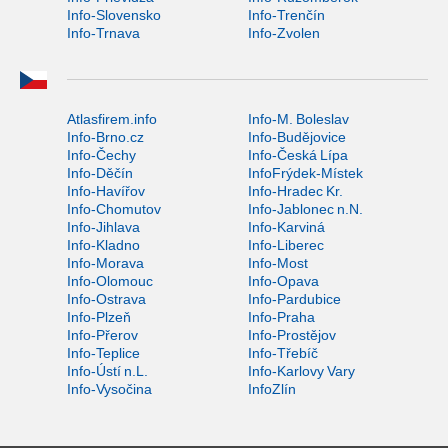
Info-Slovensko
Info-Trenčín
Info-Trnava
Info-Zvolen
Atlasfirem.info
Info-M. Boleslav
Info-Brno.cz
Info-Budějovice
Info-Čechy
Info-Česká Lípa
Info-Děčín
InfoFrýdek-Místek
Info-Havířov
Info-Hradec Kr.
Info-Chomutov
Info-Jablonec n.N.
Info-Jihlava
Info-Karviná
Info-Kladno
Info-Liberec
Info-Morava
Info-Most
Info-Olomouc
Info-Opava
Info-Ostrava
Info-Pardubice
Info-Plzeň
Info-Praha
Info-Přerov
Info-Prostějov
Info-Teplice
Info-Třebíč
Info-Ústí n.L.
Info-Karlovy Vary
Info-Vysočina
InfoZlín