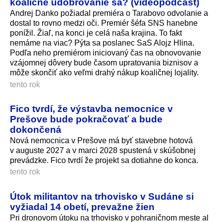
koaličné udobrovanie sa? (videopodcast)
Andrej Danko požiadal premiéra o Tarabovo odvolanie a
dostal to rovno medzi oči. Premiér šéfa SNS hanebne
ponížil. Žiaľ, na konci je celá naša krajina. To fakt
nemáme na viac? Pýta sa poslanec SaS Alojz Hlina.
Podľa neho premiérom iniciovaný čas na obnovovanie
vzájomnej dôvery bude časom upratovania biznisov a
môže skončiť ako veľmi drahý nákup koaličnej lojality.
tento rok
Fico tvrdí, že výstavba nemocnice v
Prešove bude pokračovať a bude
dokončená
Nová nemocnica v Prešove má byť stavebne hotová
v auguste 2027 a v marci 2028 spustená v skúšobnej
prevádzke. Fico tvrdí že projekt sa dotiahne do konca.
tento rok
Útok militantov na trhovisko v Sudáne si
vyžiadal 14 obetí, prevažne žien
Pri dronovom útoku na trhovisko v pohraničnom meste al