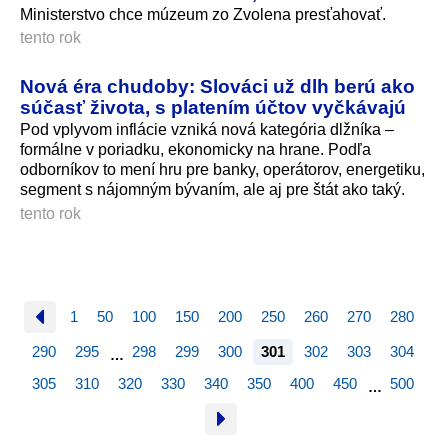
Ministerstvo chce múzeum zo Zvolena presťahovať.
tento rok
Nová éra chudoby: Slováci už dlh berú ako
súčasť života, s platením účtov vyčkávajú
Pod vplyvom inflácie vzniká nová kategória dlžníka –
formálne v poriadku, ekonomicky na hrane. Podľa
odborníkov to mení hru pre banky, operátorov, energetiku,
segment s nájomným bývaním, ale aj pre štát ako taký.
tento rok
1
50
100
150
200
250
260
270
280
290
295
298
299
300
301
302
303
304
…
305
310
320
330
340
350
400
450
500
…