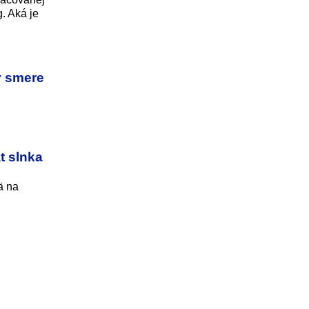
. Aká je
v smere
t slnka
ä na