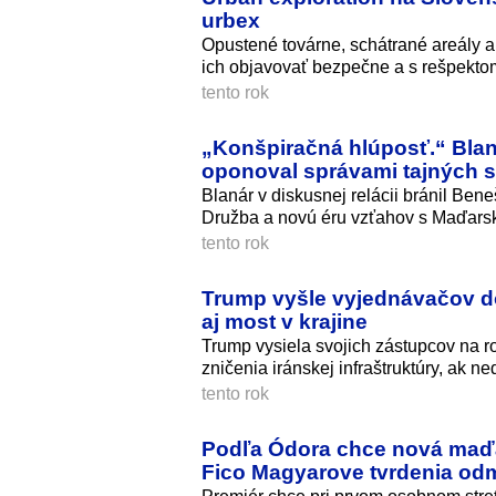
urbex
Opustené továrne, schátrané areály a
ich objavovať bezpečne a s rešpekto
tento rok
„Konšpiračná hlúposť.“ Blan
oponoval správami tajných s
Blanár v diskusnej relácii bránil Bene
Družba a novú éru vzťahov s Maďars
tento rok
Trump vyšle vyjednávačov do
aj most v krajine
Trump vysiela svojich zástupcov na 
zničenia iránskej infraštruktúry, ak n
tento rok
Podľa Ódora chce nová maďa
Fico Magyarove tvrdenia odm