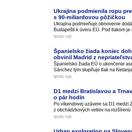
Ukrajina podmienila ropu pre
s 90-miliardovou pôžičkou
Ukrajina podmieňuje obnovenie dodá
Budapešti k úveru EÚ. Pod tlakom je 
tento rok
Španielsko žiada koniec doh
obvinil Madrid z nepriateľstv
Španielsko žiada EÚ o ukončenie as
Sánchez tým stupňuje tlak na Netanj
tento rok
D1 medzi Bratislavou a Trna
o pár hodín
Po víkendovej uzávere sa D1 medzi Z
z obchádzkových vetiev na rozšírenú 
tento rok
Urban exploration na Sloven