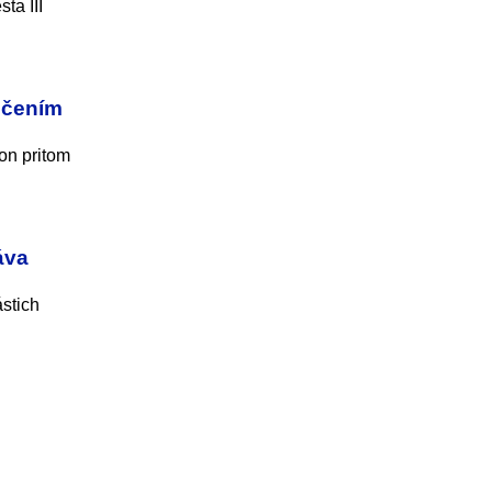
ta III
nčením
on pritom
áva
ástich