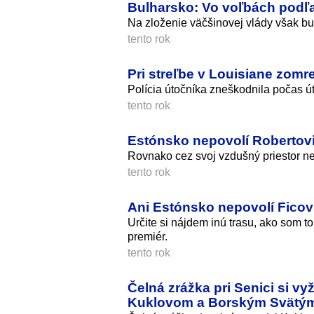
Bulharsko: Vo voľbách podľa 
Na zloženie väčšinovej vlády však bu
tento rok
Pri streľbe v Louisiane zomr
Polícia útočníka zneškodnila počas ú
tento rok
Estónsko nepovolí Robertovi
Rovnako cez svoj vzdušný priestor nep
tento rok
Ani Estónsko nepovolí Ficovi
Určite si nájdem inú trasu, ako som to
premiér.
tento rok
Čelná zrážka pri Senici si vy
Kuklovom a Borským Svätý