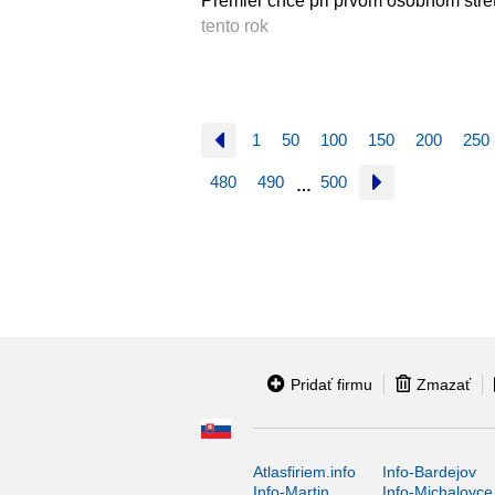
Premiér chce pri prvom osobnom stret
tento rok
1
50
100
150
200
250
480
490
500
…
Pridať firmu
Zmazať
Atlasfiriem.info
Info-Bardejov
Info-Martin
Info-Michalovce