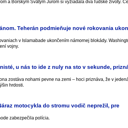
m a Borským Svätým Jurom si vyžiadala dva ľudské životy. Ces
 Iránom. Teherán podmieňuje nové rokovania uko
kovaniach v Islamabade ukončením námornej blokády. Washingt
ení vojny.
isté, u nás to ide z nuly na sto v sekunde, prizn
o ona zostáva nohami pevne na zemi – hoci priznáva, že v jeden
ýšin hrdosti.
áraz motocykla do stromu vodič neprežil, pre
ode zabezpečila polícia.