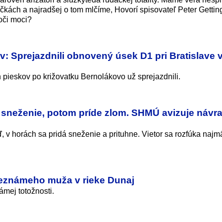
ičkách a najradšej o tom mlčíme, Hovorí spisovateľ Peter Getting
voči moci?
ov: Sprejazdnili obnovený úsek D1 pri Bratislave 
 pieskov po križovatku Bernolákovo už sprejazdnili.
 sneženie, potom príde zlom. SHMÚ avizuje návra
v horách sa pridá sneženie a prituhne. Vietor sa rozfúka najm
 neznámeho muža v rieke Dunaj
mej totožnosti.