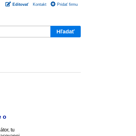
Editovať
Kontakt
Pridať firmu
Hľadať
m
e o
tor, tu
pracovanej