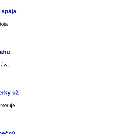
 spája
toja
jahu
ráva.
erky už
smeruje
zpečný