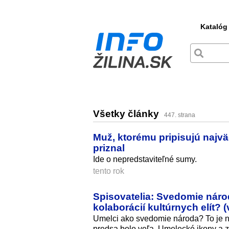
Katalóg
Všetky články
447. strana
Muž, ktorému pripisujú najväč
priznal
Ide o nepredstaviteľné sumy.
tento rok
Spisovatelia: Svedomie národ
kolaborácií kultúrnych elít? 
Umelci ako svedomie národa? To je nes
predsa bolo veľa. Umelecké ikony a z