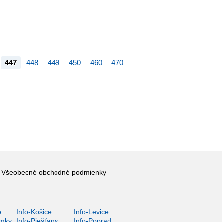
447
448
449
450
460
470
Všeobecné obchodné podmienky
o
Info-Košice
Info-Levice
ámky
Info-Piešťany
Info-Poprad