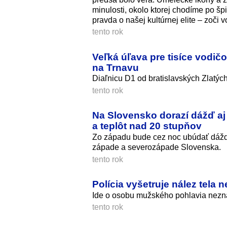
minulosti, okolo ktorej chodíme po šp
pravda o našej kultúrnej elite – zoči 
tento rok
Veľká úľava pre tisíce vodič
na Trnavu
Diaľnicu D1 od bratislavských Zlatých
tento rok
Na Slovensko dorazí dážď aj
a teplôt nad 20 stupňov
Zo západu bude cez noc ubúdať dážď, 
západe a severozápade Slovenska.
tento rok
Polícia vyšetruje nález tela
Ide o osobu mužského pohlavia nezná
tento rok