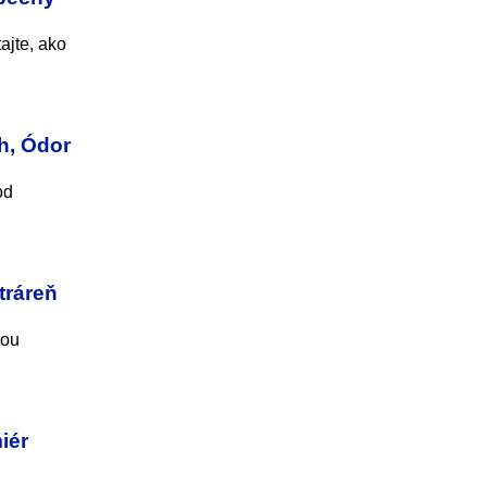
ajte, ako
h, Ódor
od
tráreň
bou
iér