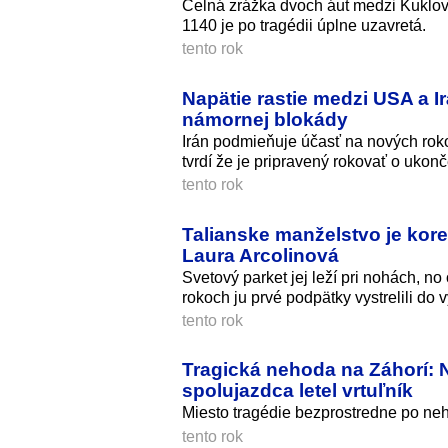
Čelná zrážka dvoch áut medzi Kuklovo
1140 je po tragédii úplne uzavretá.
tento rok
Napätie rastie medzi USA a
námornej blokády
Irán podmieňuje účasť na nových ro
tvrdí že je pripravený rokovať o ukonč
tento rok
Talianske manželstvo je koren
Laura Arcolinová
Svetový parket jej leží pri nohách, n
rokoch ju prvé podpätky vystrelili do v
tento rok
Tragická nehoda na Záhorí: N
spolujazdca letel vrtuľník
Miesto tragédie bezprostredne po neh
tento rok