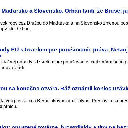
 Maďarsko a Slovensko. Orbán tvrdí, že Brusel ju
vok ropy cez Družbu do Maďarska a na Slovensko zmenou pos
aj Viktor Orbán.
ody EÚ s Izraelom pre porušovanie práva. Netan
a
ociačnej dohody s Izraelom pre porušovanie medzinárodného p
ahuovu vládu.
vou sa konečne otvára. Ráž oznámil koniec uzávi
latými pieskami a Bernolákovom opäť otvorí. Premávka sa pre
diaľnicu.
sku: opustené továrne, brownfieldy a tipy na be