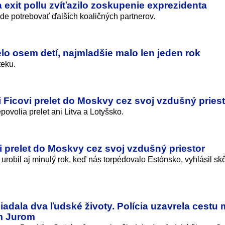
exit pollu zvíťazilo zoskupenie exprezidenta
de potrebovať ďalších koaličných partnerov.
elo osem detí, najmladšie malo len jeden rok
teku.
 Ficovi prelet do Moskvy cez svoj vzdušný priest
ovolia prelet ani Litva a Lotyšsko.
 prelet do Moskvy cez svoj vzdušný priestor
 urobil aj minulý rok, keď nás torpédovalo Estónsko, vyhlásil sk
žiadala dva ľudské životy. Polícia uzavrela cestu
m Jurom