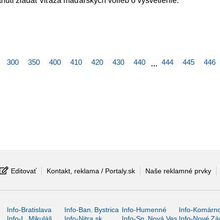
nutí žiadať víťaza maďarských volieb o vysvetlenie.
300
350
400
410
420
430
440
444
445
446
…
Editovať
Kontakt, reklama / Portaly.sk
Naše reklamné prvky
Info-Bratislava
Info-Ban. Bystrica
Info-Humenné
Info-Komárn
Info-L. Mikuláš
Info-Nitra.sk
Info-Sp. Nová Ves
Info-Nové Z