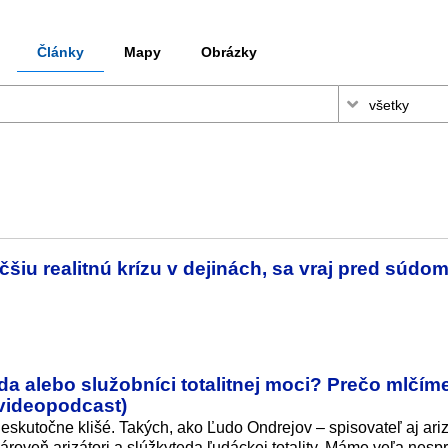
Články
Mapy
Obrázky
šiu realitnú krízu v dejinách, sa vraj pred súdo
a alebo služobníci totalitnej moci? Prečo mlčím
(videopodcast)
kutočne klišé. Takých, ako Ľudo Ondrejov – spisovateľ aj arizá
ároveň arizátori a slúžkyteda ľudáckej totality. Máme veľa nes