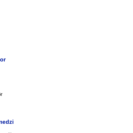
or
ôr
 medzi