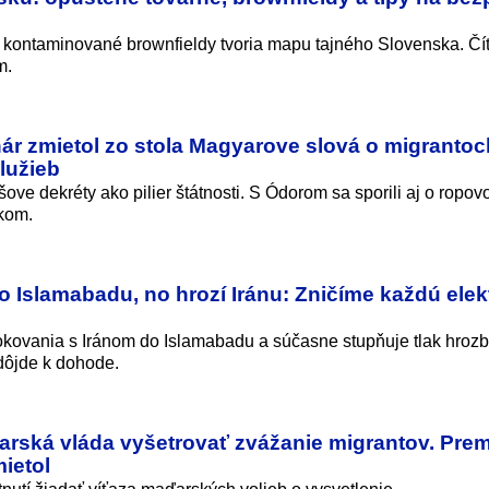
 kontaminované brownfieldy tvoria mapu tajného Slovenska. Čít
m.
ár zmietol zo stola Magyarove slová o migrantoc
lužieb
šove dekréty ako pilier štátnosti. S Ódorom sa sporili aj o ropov
kom.
 Islamabadu, no hrozí Iránu: Zničíme každú elek
rokovania s Iránom do Islamabadu a súčasne stupňuje tlak hroz
edôjde k dohode.
rská vláda vyšetrovať zvážanie migrantov. Prem
ietol