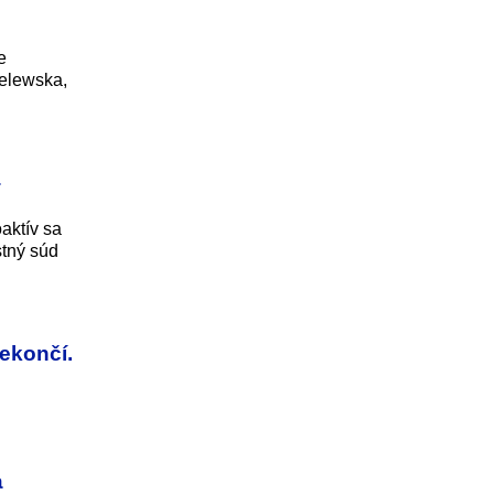
e
ielewska,
4
aktív sa
stný súd
ekončí.
a