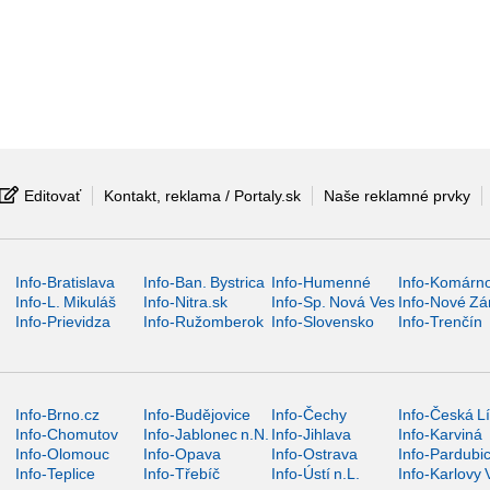
Editovať
Kontakt, reklama / Portaly.sk
Naše reklamné prvky
Info-Bratislava
Info-Ban. Bystrica
Info-Humenné
Info-Komárn
Info-L. Mikuláš
Info-Nitra.sk
Info-Sp. Nová Ves
Info-Nové Z
Info-Prievidza
Info-Ružomberok
Info-Slovensko
Info-Trenčín
Info-Brno.cz
Info-Budějovice
Info-Čechy
Info-Česká L
Info-Chomutov
Info-Jablonec n.N.
Info-Jihlava
Info-Karviná
Info-Olomouc
Info-Opava
Info-Ostrava
Info-Pardubi
Info-Teplice
Info-Třebíč
Info-Ústí n.L.
Info-Karlovy 