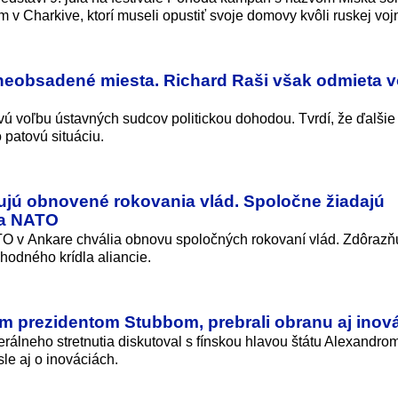
om v Charkive, ktorí museli opustiť svoje domovy kvôli ruskej voj
neobsadené miesta. Richard Raši však odmieta 
 voľbu ústavných sudcov politickou dohodou. Tvrdí, že ďalšie
 patovú situáciu.
ľujú obnovené rokovania vlád. Spoločne žiadajú
la NATO
O v Ankare chvália obnovu spoločných rokovaní vlád. Zdôrazň
hodného krídla aliancie.
kym prezidentom Stubbom, prebrali obranu aj inov
terálneho stretnutia diskutoval s fínskou hlavou štátu Alexandro
e aj o inováciách.