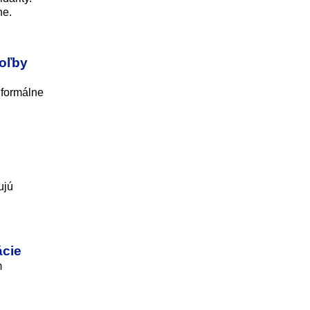
ne.
voľby
 formálne
ujú
ácie
m