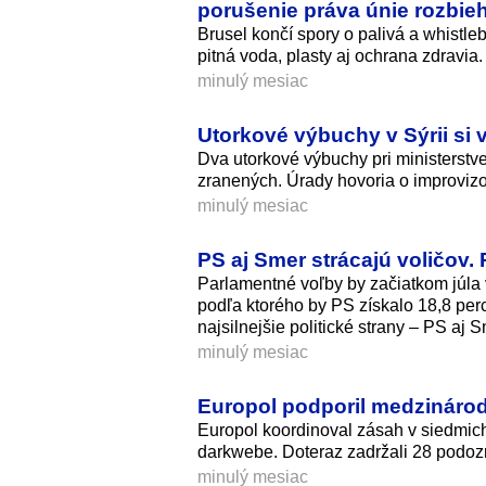
porušenie práva únie rozbie
Brusel končí spory o palivá a whistleb
pitná voda, plasty aj ochrana zdravia.
minulý mesiac
Utorkové výbuchy v Sýrii si 
Dva utorkové výbuchy pri ministerstv
zranených. Úrady hovoria o improviz
minulý mesiac
PS aj Smer strácajú voličov.
Parlamentné voľby by začiatkom júla
podľa ktorého by PS získalo 18,8 per
najsilnejšie politické strany – PS aj S
minulý mesiac
Europol podporil medzinárod
Europol koordinoval zásah v siedmich
darkwebe. Doteraz zadržali 28 podozr
minulý mesiac