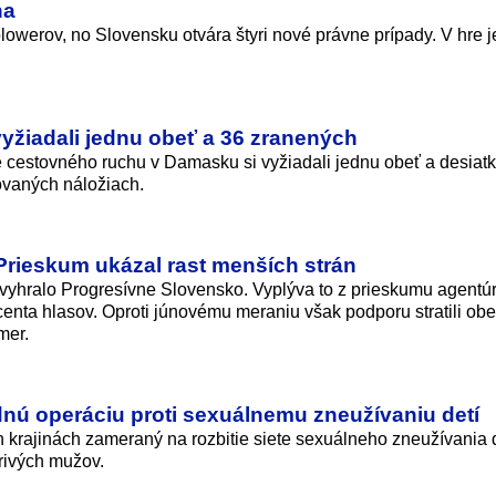
ha
lowerov, no Slovensku otvára štyri nové právne prípady. V hre je
vyžiadali jednu obeť a 36 zranených
e cestovného ruchu v Damasku si vyžiadali jednu obeť a desiat
ovaných náložiach.
 Prieskum ukázal rast menších strán
 vyhralo Progresívne Slovensko. Vyplýva to z prieskumu agent
centa hlasov. Oproti júnovému meraniu však podporu stratili obe
mer.
nú operáciu proti sexuálnemu zneužívaniu detí
 krajinách zameraný na rozbitie siete sexuálneho zneužívania 
ivých mu­žov.