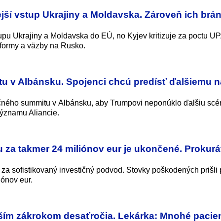
ejší vstup Ukrajiny a Moldavska. Zároveň ich brán
tupu Ukrajiny a Moldavska do EÚ, no Kyjev kritizuje za poctu U
formy a väzby na Rusko.
u v Albánsku. Spojenci chcú predísť ďalšiemu n
ého summitu v Albánsku, aby Trumpovi neponúklo ďalšiu scé
významu Aliancie.
 za takmer 24 miliónov eur je ukončené. Prokurá
za sofistikovaný investičný podvod. Stovky poškodených prišli 
ónov eur.
jším zákrokom desaťročia. Lekárka: Mnohé pacien