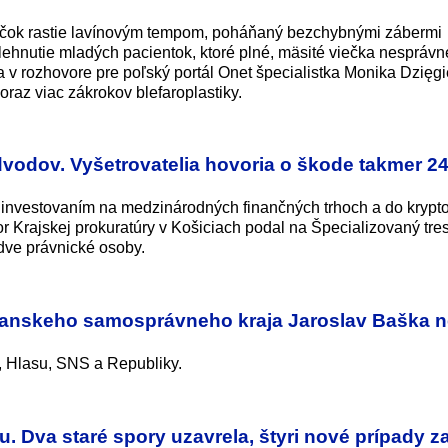
iečok rastie lavínovým tempom, poháňaný bezchybnými zábermi
ehnutie mladých pacientok, ktoré plné, mäsité viečka nesprávn
 v rozhovore pre poľský portál Onet špecialistka Monika Dzięg
raz viac zákrokov blefaroplastiky.
vodov. Vyšetrovatelia hovoria o škode takmer 2
 investovaním na medzinárodných finančných trhoch a do krypto
r Krajskej prokuratúry v Košiciach podal na Špecializovaný tre
dve právnické osoby.
ianskeho samosprávneho kraja Jaroslav Baška n
, Hlasu, SNS a Republiky.
u. Dva staré spory uzavrela, štyri nové prípady z