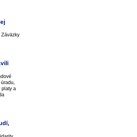
ej
. Záväzky
ili
ondové
 úradu,
 platy a
áda
udí,
darity.