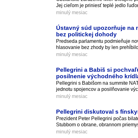
Jej cieľom je priniesť teplé jedlo ľuď
minulý mesiac
Ústavný súd upozorňuje na 
bez politickej dohody
Predseda parlamentu podmieňuje novú
hlasovanie bez zhody by len prehĺbilo
minulý mesiac
Pellegrini a Babiš si pochva
posilnenie východného kríd
Pellegrini s Babišom na summite NAT
jednotu spojencov a posilňovanie výc
minulý mesiac
Pellegrini diskutoval s fíns
Prezident Peter Pellegrini počas bila
Stubbom o obrane, obrannom priemysl
minulý mesiac