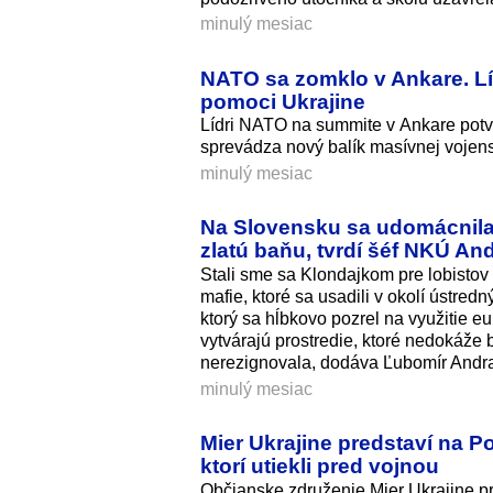
minulý mesiac
NATO sa zomklo v Ankare. Líd
pomoci Ukrajine
Lídri NATO na summite v Ankare potv
sprevádza nový balík masívnej vojen
minulý mesiac
Na Slovensku sa udomácnila 
zlatú baňu, tvrdí šéf NKÚ An
Stali sme sa Klondajkom pre lobistov
mafie, ktoré sa usadili v okolí ústre
ktorý sa hĺbkovo pozrel na využitie e
vytvárajú prostredie, ktoré nedokáže b
nerezignovala, dodáva Ľubomír Andr
minulý mesiac
Mier Ukrajine predstaví na P
ktorí utiekli pred vojnou
Občianske združenie Mier Ukrajine pr