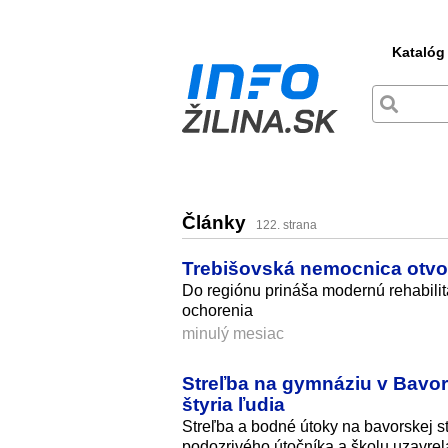
Katalóg
Články
122. strana
Trebišovská nemocnica otvori
Do regiónu prináša modernú rehabilita
ochorenia
minulý mesiac
Streľba na gymnáziu v Bavor
štyria ľudia
Streľba a bodné útoky na bavorskej st
podozrivého útočníka a školu uzavrel