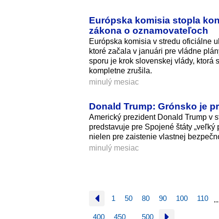
Európska komisia stopla kon
zákona o oznamovateľoch
Európska komisia v stredu oficiálne u
ktoré začala v januári pre vládne p
sporu je krok slovenskej vlády, ktorá
kompletne zrušila.
minulý mesiac
Donald Trump: Grónsko je pr
Americký prezident Donald Trump v s
predstavuje pre Spojené štáty „veľký 
nielen pre zaistenie vlastnej bezpečno
minulý mesiac
1
50
80
90
100
110
400
450
500
…