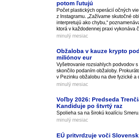
potom ľutujú
Počet plastických operácií očných v
z Instagramu. „Zažívame skutočné obl
interpretujú ako chybu,“ poznamenáva
ktorá v každodennej praxi vykonáva čo
minulý mesiac
Obžaloba v kauze krypto pod
miliónov eur
Vyšetrovanie rozsiahlych podvodov s
skončilo podaním obžaloby. Prokuráto
v Pezinku obžalobu na dve fyzické a 
minulý mesiac
Voľby 2026: Predseda Trenč
Kandiduje po štvrtý raz
Spolieha sa na širokú koalíciu Smeru
minulý mesiac
EÚ pritvrdzuje voči Slovensk