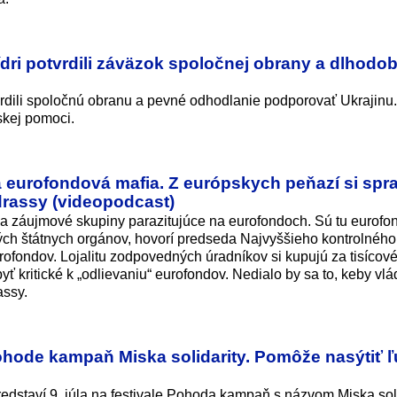
ri potvrdili záväzok spoločnej obrany a dlhodob
rdili spoločnú obranu a pevné odhodlanie podporovať Ukrajinu
skej pomoci.
eurofondová mafia. Z európskych peňazí si sprav
drassy (videopodcast)
 a záujmové skupiny parazitujúce na eurofondoch. Sú tu eurof
dných štátnych orgánov, hovorí predseda Najvyššieho kontrolného
urofondov. Lojalitu zodpovedných úradníkov si kupujú za tisícové
yť kritické k „odlievaniu“ eurofondov. Nedialo by sa to, keby vl
assy.
ohode kampaň Miska solidarity. Pomôže nasýtiť ľ
edstaví 9. júla na festivale Pohoda kampaň s názvom Miska soli