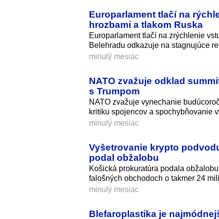
Europarlament tlačí na rýchl
hrozbami a tlakom Ruska
Europarlament tlačí na zrýchlenie vs
Belehradu odkazuje na stagnujúce re
minulý mesiac
NATO zvažuje odklad summit
s Trumpom
NATO zvažuje vynechanie budúcoročn
kritiku spojencov a spochybňovanie 
minulý mesiac
Vyšetrovanie krypto podvodu
podal obžalobu
Košická prokuratúra podala obžalobu 
falošných obchodoch o takmer 24 mili
minulý mesiac
Blefaroplastika je najmódne