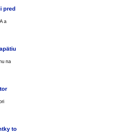
i pred
PA a
apätiu
nu na
tor
pri
tky to