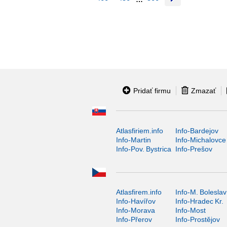
Pridať firmu
Zmazať
Atlasfiriem.info
Info-Bardejov
Info-Martin
Info-Michalovce
Info-Pov. Bystrica
Info-Prešov
Atlasfirem.info
Info-M. Boleslav
Info-Havířov
Info-Hradec Kr.
Info-Morava
Info-Most
Info-Přerov
Info-Prostějov