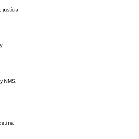
 justícia,
ky
úry NMS,
detí na