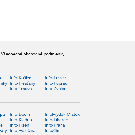
Všeobecné obchodné podmienky
o
Info-Košice
Info-Levice
ámky
Info-Piešťany
Info-Poprad
Info-Trnava
Info-Zvolen
ípa
Info-Děčín
InfoFrýdek-Místek
Info-Kladno
Info-Liberec
ce
Info-Plzeň
Info-Praha
Vary
Info-Vysočina
InfoZlín