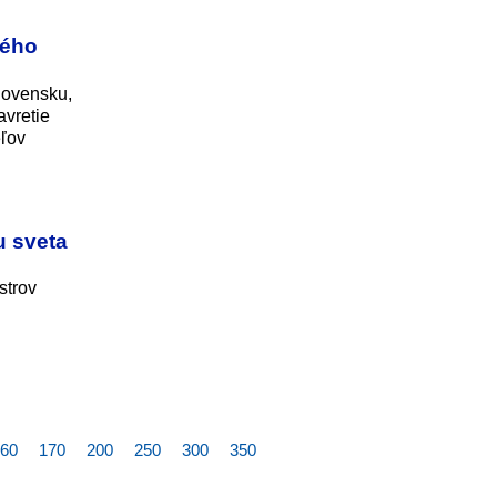
ného
Slovensku,
avretie
eľov
u sveta
strov
60
170
200
250
300
350