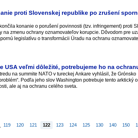
anie proti Slovenskej republike po zrušení spor
končila konanie o porušení povinnosti (tzv. infringement) proti 
lány na zmenu ochrany oznamovateľov korupcie. Dôvodom pre uz
 spornú legislatívu o transformácii Úradu na ochranu oznamovat
e USA veľmi dôležité, potrebujeme ho na ochran
tredu na summite NATO v tureckej Ankare vyhlásil, že Grónsko
problém“. Podľa jeho slov Washington potrebuje tento arktický o
sti, ale aj na ochranu celého sveta.
119
120
121
122
123
124
125
130
140
150
1
…