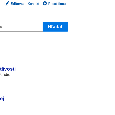
Editovať
Kontakt
Pridať firmu
Hľadať
livosti
štádiu
ej