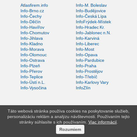
Atlasfirem.info
Info-M. Boleslav
Info-Brno.cz
Info-Budějovice
Info-Čechy
Info-Česká Lípa
Info-Děčín
InfoFrýdek-Místek
Info-Havířov
Info-Hradec Kr.
Info-Chomutov
Info-Jablonec n.N.
Info-Jihlava
Info-Karviná
Info-Kladno
Info-Liberec
Info-Morava
Info-Most
Info-Olomouc
Info-Opava
Info-Ostrava
Info-Pardubice
Info-Plzeň
Info-Praha
Info-Přerov
Info-Prostějov
Info-Teplice
Info-Třebíč
Info-Ústí n.L.
Info-Karlovy Vary
Info-Vysočina
InfoZlín
Táto webová stránka používa cookies na poskytovanie služieb,
personalizáciu reklám a analýzu návštevnosti. Používaním tejto
stránky súhlasíte s ich používaním.
Viac informácií
.
Rozumiem