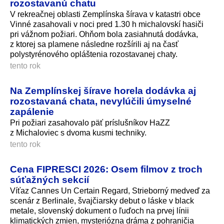
rozostavanú chatu
V rekreačnej oblasti Zemplínska šírava v katastri obce
Vinné zasahovali v noci pred 1.30 h michalovskí hasiči
pri vážnom požiari. Ohňom bola zasiahnutá dodávka,
z ktorej sa plamene následne rozšírili aj na časť
polystyrénového opláštenia rozostavanej chaty.
tento rok
Na Zemplínskej šírave horela dodávka aj
rozostavaná chata, nevylúčili úmyselné
zapálenie
Pri požiari zasahovalo päť príslušníkov HaZZ
z Michaloviec s dvoma kusmi techniky.
tento rok
Cena FIPRESCI 2026: Osem filmov z troch
súťažných sekcií
Víťaz Cannes Un Certain Regard, Strieborný medveď za
scenár z Berlinale, švajčiarsky debut o láske v black
metale, slovenský dokument o ľuďoch na prvej línii
klimatických zmien, mysteriózna dráma z pohraničia