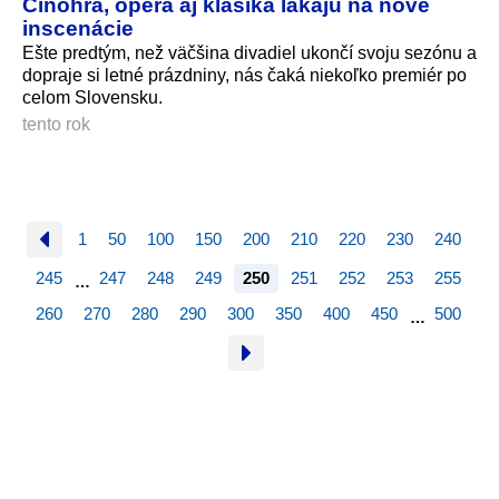
Činohra, opera aj klasika lákajú na nové
inscenácie
Ešte predtým, než väčšina divadiel ukončí svoju sezónu a
dopraje si letné prázdniny, nás čaká niekoľko premiér po
celom Slovensku.
tento rok
1
50
100
150
200
210
220
230
240
245
247
248
249
250
251
252
253
255
…
260
270
280
290
300
350
400
450
500
…