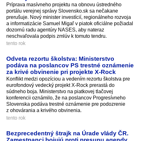
Príprava masívneho projektu na obnovu ústredného
portálu verejnej správy Slovensko.sk sa nečakane
prerušuje. Nový minister investícií, regionálneho rozvoja
a informatizácie Samuel Migaľ v piatok oficiálne požiadal
dozornú radu agentúry NASES, aby nateraz
neschvaľovala podpis zmlúv k tomuto tendru.
tento rok
Odveta rezortu školstva: Ministerstvo
podáva na poslancov PS trestné oznámenie
za krivé obvinenie pri projekte X-Rock
Konflikt medzi opozíciou a vedením rezortu školstva pre
eurofondový vedecký projekt X-Rock prerastá do
súdneho boja. Ministerstvo na piatkovej tlačovej
konferencii oznámilo, že na poslancov Progresívneho
Slovenska podáva trestné oznámenie pre podozrenie
z ohovárania a krivého obvinenia.
tento rok
Bezprecedentný štrajk na Úrade vlády ČR.
Zamestnanci bojujú proti presunu agendy