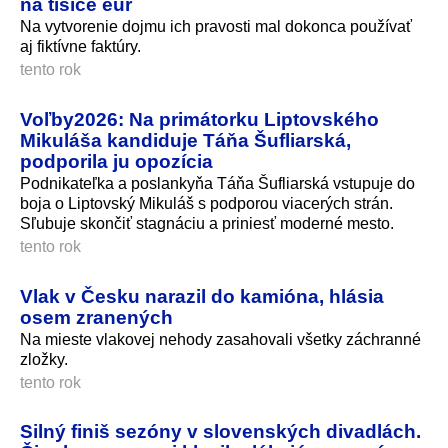
na tisíce eur
Na vytvorenie dojmu ich pravosti mal dokonca používať
aj fiktívne faktúry.
tento rok
Voľby2026: Na primátorku Liptovského
Mikuláša kandiduje Táňa Šufliarská,
podporila ju opozícia
Podnikateľka a poslankyňa Táňa Šufliarská vstupuje do
boja o Liptovský Mikuláš s podporou viacerých strán.
Sľubuje skončiť stagnáciu a priniesť moderné mesto.
tento rok
Vlak v Česku narazil do kamióna, hlásia
osem zranených
Na mieste vlakovej nehody zasahovali všetky záchranné
zložky.
tento rok
Silný finiš sezóny v slovenských divadlách.