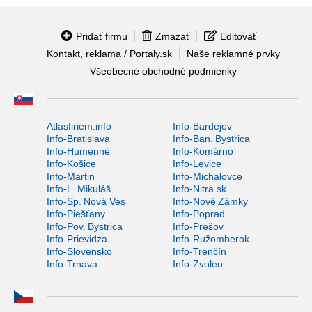
Pridať firmu
Zmazať
Editovať
Kontakt, reklama / Portaly.sk
Naše reklamné prvky
Všeobecné obchodné podmienky
Atlasfiriem.info
Info-Bardejov
Info-Bratislava
Info-Ban. Bystrica
Info-Humenné
Info-Komárno
Info-Košice
Info-Levice
Info-Martin
Info-Michalovce
Info-L. Mikuláš
Info-Nitra.sk
Info-Sp. Nová Ves
Info-Nové Zámky
Info-Piešťany
Info-Poprad
Info-Pov. Bystrica
Info-Prešov
Info-Prievidza
Info-Ružomberok
Info-Slovensko
Info-Trenčín
Info-Trnava
Info-Zvolen