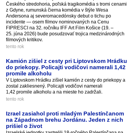
Českého stredohoria, poľská tragikomédia s tromi cenami
z Gdyne, rumunská čierna komédia v štýle Wesa
Andersona aj severomacedónsky debut o tichu po
incidente — osem filmov nominovaných na Cenu
FIPRESCI na 32. ročníku IFF Art Film Košice (19. –
25. júna 2026) bude posudzovať trojica medzinárodných
filmových kritikov.
tento rok
Kamión zišiel z cesty pri Liptovskom Hrádku
do priekopy. Policajti vodičovi namerali 1,42
promile alkoholu
V Liptovskom Hrádku zišiel kamión z cesty do priekopy a
zostal zakliesnený. Policajti vodičovi namerali
1,42 promile alkoholu a na mieste ho zadržali.
tento rok
Izrael zasiahol proti mladým Palestínčanom
na Západnom brehu Jordánu. Jeden z nich
prišiel o život
Izraelské jednotky zastrelili 18-ročného Palestínčana na