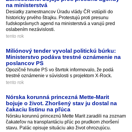
na ministerstvá
Desiatky zamestnancov Úradu vlády ČR vstúpili do
historicky prvého štrajku. Protestujú proti presunu
ľudskoprávnych agend na ministerstvá a varujú pred
oslabením nezávislosti.
tento rok
Miliónový tender vyvolal politickú búrku:
Ministerstvo podáva trestné oznámenie na
poslancov PS
Opozičné hnutie PS vo štvrtok informovalo, že podá
trestné oznámenie v súvislosti s projektom X-Rock.
tento rok
Nórska korunná princezná Mette-Marit
bojuje o život. Zhoršený stav ju dostal na
čakaciu listinu na pľúca
Nórsku korunnú princeznú Mette Marit zaradili na zoznam
čakateľov na transplantáciu pľúc po prudkom zhoršení
stavu. Palác opisuje situáciu ako život ohrozujúcu.