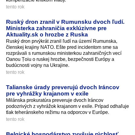
tento rok
Ruský dron zranil v Rumunsku dvoch ľudí.
Ministerka zahraničia exklúzivne pre
Aktuality.sk o hrozbe z Ruska
Ruský dron prvýkrát zranil ľudí na území Rumunska,
členskej krajiny NATO. Ešte pred incidentom sme sa
rozprávali s rumunskou ministerkou zahraničných vecí
Oanou Țoiu o ruskej hrozbe, bezpečnosti Európy a
budúcnosti vojny na Ukrajine.
tento rok
Talianske úrady preverujú dvoch Iráncov
pre vyhrážky krajanom v exile
Milánska prokuratúra preveruje dvoch Iráncov
podozrivých z vyhrážok krajanom v exile. Prípad odhaľuje
tlak teheránskeho režimu na odporcov v Európe.
tento rok
Belgické hospodárstvo zvyšuje rýchlosť