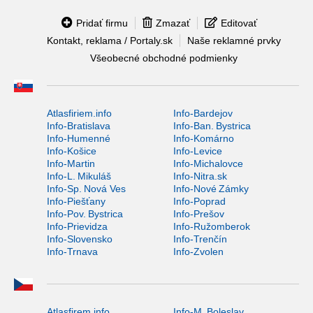
Pridať firmu
Zmazať
Editovať
Kontakt, reklama / Portaly.sk
Naše reklamné prvky
Všeobecné obchodné podmienky
Atlasfiriem.info
Info-Bardejov
Info-Bratislava
Info-Ban. Bystrica
Info-Humenné
Info-Komárno
Info-Košice
Info-Levice
Info-Martin
Info-Michalovce
Info-L. Mikuláš
Info-Nitra.sk
Info-Sp. Nová Ves
Info-Nové Zámky
Info-Piešťany
Info-Poprad
Info-Pov. Bystrica
Info-Prešov
Info-Prievidza
Info-Ružomberok
Info-Slovensko
Info-Trenčín
Info-Trnava
Info-Zvolen
Atlasfirem.info
Info-M. Boleslav