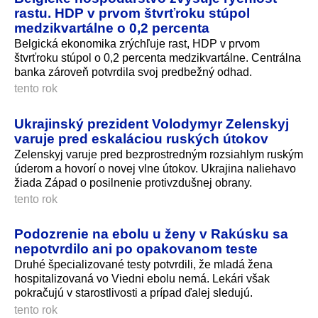
rastu. HDP v prvom štvrťroku stúpol
medzikvartálne o 0,2 percenta
Belgická ekonomika zrýchľuje rast, HDP v prvom
štvrťroku stúpol o 0,2 percenta medzikvartálne. Centrálna
banka zároveň potvrdila svoj predbežný odhad.
tento rok
Ukrajinský prezident Volodymyr Zelenskyj
varuje pred eskaláciou ruských útokov
Zelenskyj varuje pred bezprostredným rozsiahlym ruským
úderom a hovorí o novej vlne útokov. Ukrajina naliehavo
žiada Západ o posilnenie protivzdušnej obrany.
tento rok
Podozrenie na ebolu u ženy v Rakúsku sa
nepotvrdilo ani po opakovanom teste
Druhé špecializované testy potvrdili, že mladá žena
hospitalizovaná vo Viedni ebolu nemá. Lekári však
pokračujú v starostlivosti a prípad ďalej sledujú.
tento rok