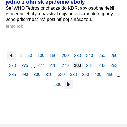
jedno z ohnísk epidémie eboly
Šéf WHO Tedros prichádza do KDR, aby osobne riešil
epidémiu eboly a navštívil najviac zasiahnuté regióny.
Jeho prítomnosť má posilniť boj s nákazou.
tento rok
1
50
100
150
200
230
240
250
260
270
275
277
278
279
280
281
282
283
…
285
290
300
310
320
330
350
400
450
…
500