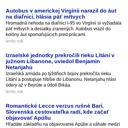
Autobus v americkej Virgínii narazil do áut
na diaľnici, hlásia päť mŕtvych
Hromadná nehoda na diaľnici I-95 vo Virgínii si vyžiadala
päť mŕtvych a desiatky zranených. Autobus vrazil do
kolóny áut spomaľujúcich pred prácami.
tento rok
Izraelské jednotky prekročili rieku Lítání v
južnom Libanone, uviedol Benjamin
Netanjahu
Izraelská armáda po týždňoch bojov prekročila rieku
Lítání a postupuje hlbšie do Libanonu. Netanjahu hlási
údery až v Bejrúte a údolí Bikáa.
tento rok
Romantické Lecce verzus rušné Bari.
Slovenská cestovateľka radí, kde začať
objavovať Apúliu
Hľadáte základňu na objavovanie Apúlie a váhate medzi