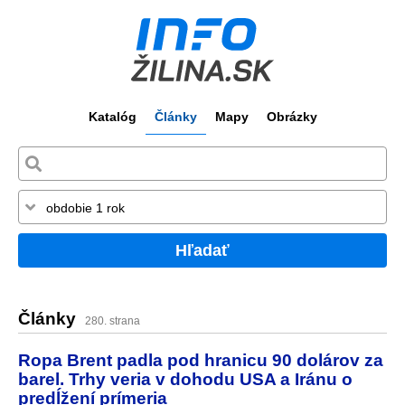
Katalóg
Články
Mapy
Obrázky
Hľadať
Články
280. strana
Ropa Brent padla pod hranicu 90 dolárov za
barel. Trhy veria v dohodu USA a Iránu o
predĺžení prímeria