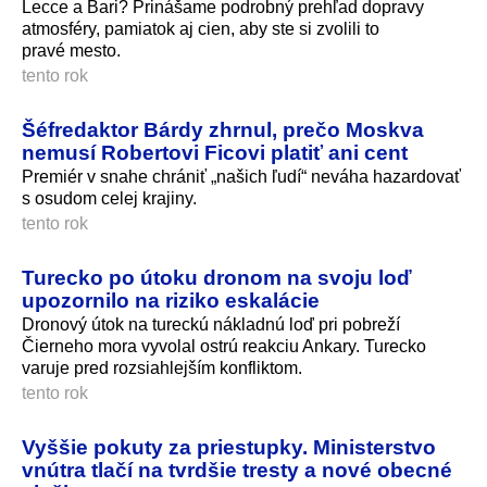
Lecce a Bari? Prinášame podrobný prehľad dopravy
atmosféry, pamiatok aj cien, aby ste si zvolili to
pravé mesto.
tento rok
Šéfredaktor Bárdy zhrnul, prečo Moskva
nemusí Robertovi Ficovi platiť ani cent
Premiér v snahe chrániť „našich ľudí“ neváha hazardovať
s osudom celej krajiny.
tento rok
Turecko po útoku dronom na svoju loď
upozornilo na riziko eskalácie
Dronový útok na tureckú nákladnú loď pri pobreží
Čierneho mora vyvolal ostrú reakciu Ankary. Turecko
varuje pred rozsiahlejším konfliktom.
tento rok
Vyššie pokuty za priestupky. Ministerstvo
vnútra tlačí na tvrdšie tresty a nové obecné