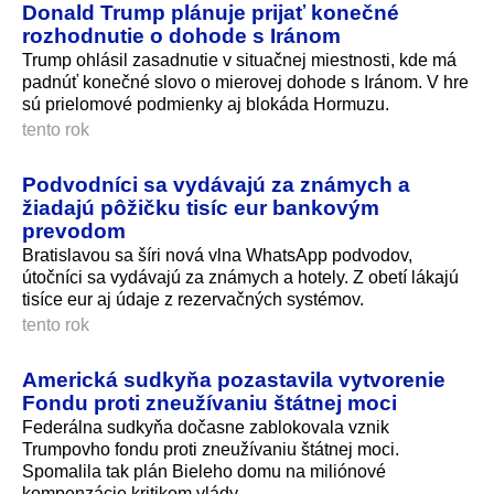
Donald Trump plánuje prijať konečné
rozhodnutie o dohode s Iránom
Trump ohlásil zasadnutie v situačnej miestnosti, kde má
padnúť konečné slovo o mierovej dohode s Iránom. V hre
sú prielomové podmienky aj blokáda Hormuzu.
tento rok
Podvodníci sa vydávajú za známych a
žiadajú pôžičku tisíc eur bankovým
prevodom
Bratislavou sa šíri nová vlna WhatsApp podvodov,
útočníci sa vydávajú za známych a hotely. Z obetí lákajú
tisíce eur aj údaje z rezervačných systémov.
tento rok
Americká sudkyňa pozastavila vytvorenie
Fondu proti zneužívaniu štátnej moci
Federálna sudkyňa dočasne zablokovala vznik
Trumpovho fondu proti zneužívaniu štátnej moci.
Spomalila tak plán Bieleho domu na miliónové
kompenzácie kritikom vlády.