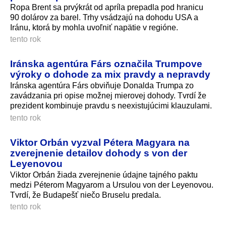
Ropa Brent sa prvýkrát od apríla prepadla pod hranicu
90 dolárov za barel. Trhy vsádzajú na dohodu USA a
Iránu, ktorá by mohla uvoľniť napätie v regióne.
tento rok
Iránska agentúra Fárs označila Trumpove
výroky o dohode za mix pravdy a nepravdy
Iránska agentúra Fárs obviňuje Donalda Trumpa zo
zavádzania pri opise možnej mierovej dohody. Tvrdí že
prezident kombinuje pravdu s neexistujúcimi klauzulami.
tento rok
Viktor Orbán vyzval Pétera Magyara na
zverejnenie detailov dohody s von der
Leyenovou
Viktor Orbán žiada zverejnenie údajne tajného paktu
medzi Péterom Magyarom a Ursulou von der Leyenovou.
Tvrdí, že Budapešť niečo Bruselu predala.
tento rok