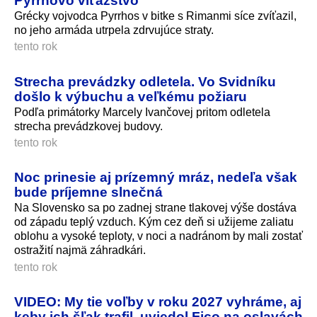
Grécky vojvodca Pyrrhos v bitke s Rimanmi síce zvíťazil,
no jeho armáda utrpela zdrvujúce straty.
tento rok
Strecha prevádzky odletela. Vo Svidníku
došlo k výbuchu a veľkému požiaru
Podľa primátorky Marcely Ivančovej pritom odletela
strecha prevádzkovej budovy.
tento rok
Noc prinesie aj prízemný mráz, nedeľa však
bude príjemne slnečná
Na Slovensko sa po zadnej strane tlakovej výše dostáva
od západu teplý vzduch. Kým cez deň si užijeme zaliatu
oblohu a vysoké teploty, v noci a nadránom by mali zostať
ostražití najmä záhradkári.
tento rok
VIDEO: My tie voľby v roku 2027 vyhráme, aj
keby ich šľak trafil, uviedol Fico na oslavách