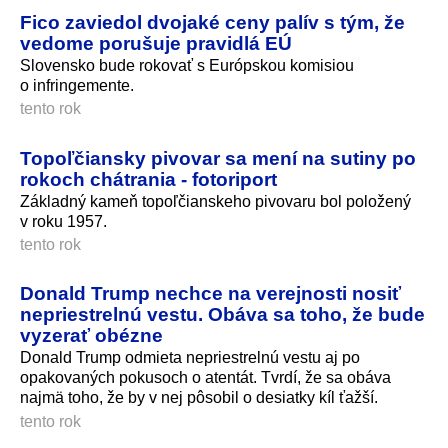
Fico zaviedol dvojaké ceny palív s tým, že
vedome porušuje pravidlá EÚ
Slovensko bude rokovať s Európskou komisiou
o infringemente.
tento rok
Topoľčiansky pivovar sa mení na sutiny po
rokoch chátrania - fotoriport
Základný kameň topoľčianskeho pivovaru bol položený
v roku 1957.
tento rok
Donald Trump nechce na verejnosti nosiť
nepriestrelnú vestu. Obáva sa toho, že bude
vyzerať obézne
Donald Trump odmieta nepriestrelnú vestu aj po
opakovaných pokusoch o atentát. Tvrdí, že sa obáva
najmä toho, že by v nej pôsobil o desiatky kíl ťažší.
tento rok