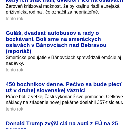
Zároveň kritizoval možnosť, že by krajinu riadila „nejaká
príživnícka rodina“, čo označil za neprijateľné.
tento rok
Guláš, dvadsať autobusov a rady o
bozkávaní. Boli sme na smeráckych
oslavách v Bánovciach nad Bebravou
(reportáž)
Smerácke podujatie v Bánovciach sprevádzali emócie aj
nadávky.
tento rok
450 bochníkov denne. Pečivo sa bude piecť
už v druhej slovenskej väznici
Práce boli z veľkej časti vykonané svojpomocne. Celkové
náklady na zriadenie novej pekárne dosiahli 357-tisíc eur.
tento rok
Donald Trump zvýši clá na autá z EÚ na 25