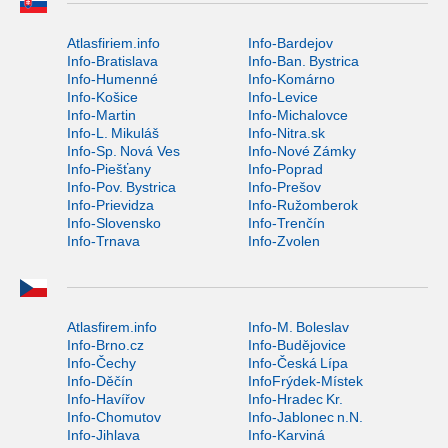
Atlasfiriem.info
Info-Bardejov
Info-Bratislava
Info-Ban. Bystrica
Info-Humenné
Info-Komárno
Info-Košice
Info-Levice
Info-Martin
Info-Michalovce
Info-L. Mikuláš
Info-Nitra.sk
Info-Sp. Nová Ves
Info-Nové Zámky
Info-Piešťany
Info-Poprad
Info-Pov. Bystrica
Info-Prešov
Info-Prievidza
Info-Ružomberok
Info-Slovensko
Info-Trenčín
Info-Trnava
Info-Zvolen
Atlasfirem.info
Info-M. Boleslav
Info-Brno.cz
Info-Budějovice
Info-Čechy
Info-Česká Lípa
Info-Děčín
InfoFrýdek-Místek
Info-Havířov
Info-Hradec Kr.
Info-Chomutov
Info-Jablonec n.N.
Info-Jihlava
Info-Karviná