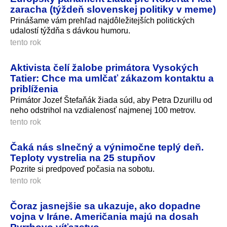
zaracha (týždeň slovenskej politiky v meme)
Prinášame vám prehľad najdôležitejších politických
udalostí týždňa s dávkou humoru.
tento rok
Aktivista čelí žalobe primátora Vysokých
Tatier: Chce ma umlčať zákazom kontaktu a
priblíženia
Primátor Jozef Štefaňák žiada súd, aby Petra Dzurillu od
neho odstrihol na vzdialenosť najmenej 100 metrov.
tento rok
Čaká nás slnečný a výnimočne teplý deň.
Teploty vystrelia na 25 stupňov
Pozrite si predpoveď počasia na sobotu.
tento rok
Čoraz jasnejšie sa ukazuje, ako dopadne
vojna v Iráne. Američania majú na dosah
Pyrrhovo víťazstvo