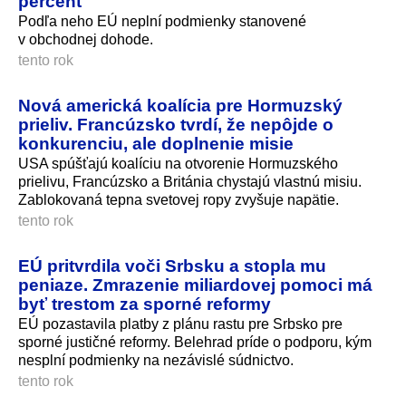
percent
Podľa neho EÚ neplní podmienky stanovené
v obchodnej dohode.
tento rok
Nová americká koalícia pre Hormuzský
prieliv. Francúzsko tvrdí, že nepôjde o
konkurenciu, ale doplnenie misie
USA spúšťajú koalíciu na otvorenie Hormuzského
prielivu, Francúzsko a Británia chystajú vlastnú misiu.
Zablokovaná tepna svetovej ropy zvyšuje napätie.
tento rok
EÚ pritvrdila voči Srbsku a stopla mu
peniaze. Zmrazenie miliardovej pomoci má
byť trestom za sporné reformy
EÚ pozastavila platby z plánu rastu pre Srbsko pre
sporné justičné reformy. Belehrad príde o podporu, kým
nesplní podmienky na nezávislé súdnictvo.
tento rok