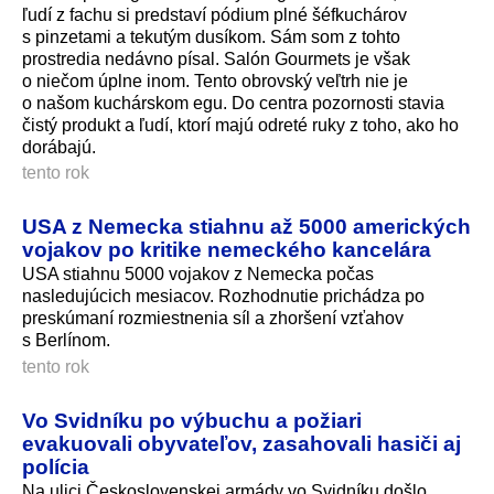
ľudí z fachu si predstaví pódium plné šéfkuchárov
s pinzetami a tekutým dusíkom. Sám som z tohto
prostredia nedávno písal. Salón Gourmets je však
o niečom úplne inom. Tento obrovský veľtrh nie je
o našom kuchárskom egu. Do centra pozornosti stavia
čistý produkt a ľudí, ktorí majú odreté ruky z toho, ako ho
dorábajú.
tento rok
USA z Nemecka stiahnu až 5000 amerických
vojakov po kritike nemeckého kancelára
USA stiahnu 5000 vojakov z Nemecka počas
nasledujúcich mesiacov. Rozhodnutie prichádza po
preskúmaní rozmiestnenia síl a zhoršení vzťahov
s Berlínom.
tento rok
Vo Svidníku po výbuchu a požiari
evakuovali obyvateľov, zasahovali hasiči aj
polícia
Na ulici Československej armády vo Svidníku došlo