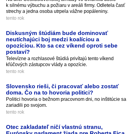
k silnému výbuchu a požiaru v areáli firmy. Odletela časť
strechy a jedna osoba utrpela vážne popáleniny.
tento rok
Diskusným štúdiám bude dominovať
neutíchajúci boj medzi koalíciou a
opozíciou. Kto sa cez víkend oproti sebe
postaví?
Televízne a rozhlasové štúdiá privítajú tento víkend
kľúčových zástupcov vlády a opozície.
tento rok
Slovensko rieši, či pracovať alebo zostať
doma. Čo na to hovoria politici?
Politici hovoria o bežnom pracovnom dni, no inštitúcie sa
zariadili po svojom.
tento rok
Otec zakladateľ ničí vlastnú stranu,
Európsky parlament žiada pre Roberta Fica