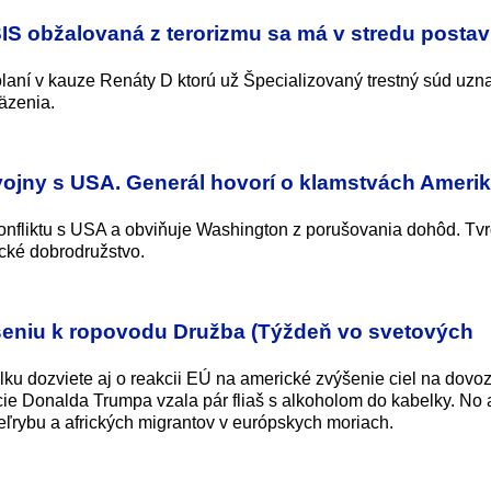
IS obžalovaná z terorizmu sa má v stredu postav
aní v kauze Renáty D ktorú už Špecializovaný trestný súd uzn
äzenia.
vojny s USA. Generál hovorí o klamstvách Amerik
onfliktu s USA a obviňuje Washington z porušovania dohôd. Tvr
cké dobrodružstvo.
seniu k ropovodu Družba (Týždeň vo svetových
lku dozviete aj o reakcii EÚ na americké zvýšenie ciel na dovoz
cie Donalda Trumpa vzala pár fliaš s alkoholom do kabelky. No 
eľrybu a afrických migrantov v európskych moriach.