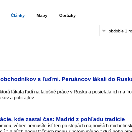
Články
Mapy
Obrázky
 obchodníkov s ľuďmi. Peruáncov lákali do Rusk
torá lákala ľudí na falošné práce v Rusku a posielala ich na fro
kov a policajtov.
cie, kde zastal čas: Madrid z pohľadu tradície
ómiou, vôbec nemusíte ísť len po stopách najnovších michelins
ácií a dlhých degustačných menu. Cieľom môjho aktuálneho pr