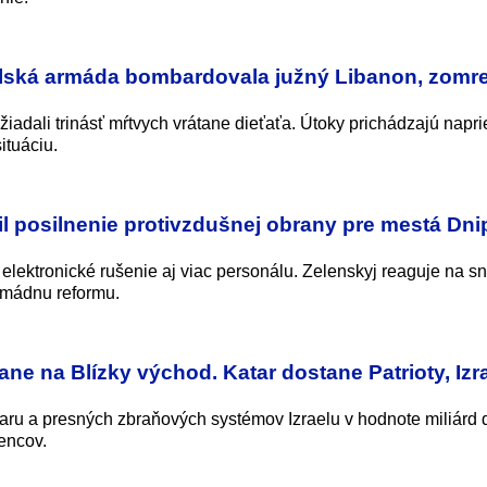
aelská armáda bombardovala južný Libanon, zomre
žiadali trinásť mŕtvych vrátane dieťaťa. Útoky prichádzajú napri
ituáciu.
l posilnenie protivzdušnej obrany pre mestá Dni
elektronické rušenie aj viac personálu. Zelenskyj reaguje na s
rmádnu reformu.
ane na Blízky východ. Katar dostane Patrioty, Izr
ataru a presných zbraňových systémov Izraelu v hodnote miliárd 
encov.