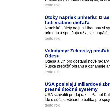
tento rok
Útoky napriek prímeriu: Izr
ľudí vrátane dieťaťa
Izraelské nálety na juh Libanonu si vy
prímeriu a sprísňujú už aj tak napätú s
tento rok
Volodymyr Zelenskyj prisľúbi
Odesu
Odesa a Dnipro dostanú nové radary, 
Ruska preťažiť obranu a oznamuje a
tento rok
USA posielajú miliardové zbr
presné útočné systémy
USA schválili predaj rakiet Patriot K
Ide o súčasť väčšieho balíka pre spoj
tento rok