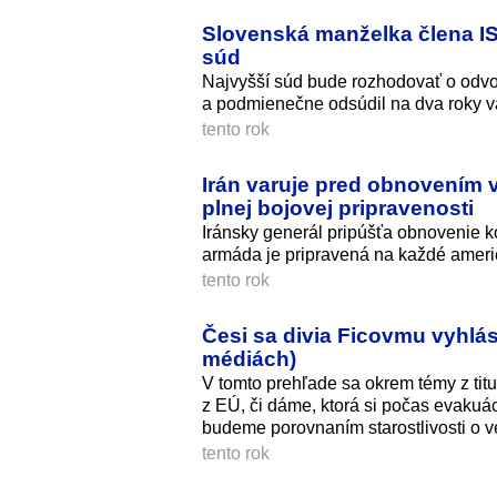
Slovenská manželka člena IS
súd
Najvyšší súd bude rozhodovať o odvol
a podmienečne odsúdil na dva roky v
tento rok
Irán varuje pred obnovením 
plnej bojovej pripravenosti
Iránsky generál pripúšťa obnovenie k
armáda je pripravená na každé ameri
tento rok
Česi sa divia Ficovmu vyhlá
médiách)
V tomto prehľade sa okrem témy z titu
z EÚ, či dáme, ktorá si počas evakuá
budeme porovnaním starostlivosti o v
tento rok