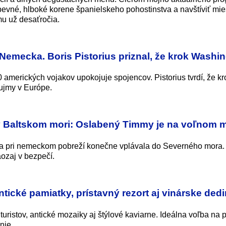
pevné, hlboké korene španielskeho pohostinstva a navštíviť mies
mu už desaťročia.
Nemecka. Boris Pistorius priznal, že krok Washi
erických vojakov upokojuje spojencov. Pistorius tvrdí, že kr
ujmy v Európe.
v Baltskom mori: Oslabený Timmy je na voľnom m
ia pri nemeckom pobreží konečne vplávala do Severného mora.
aozaj v bezpečí.
ntické pamiatky, prístavný rezort aj vinárske dedi
ristov, antické mozaiky aj štýlové kaviarne. Ideálna voľba na 
nie.