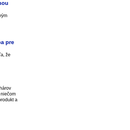
nou
ovým
ba pre
a, že
chárov
o niečom
produkt a