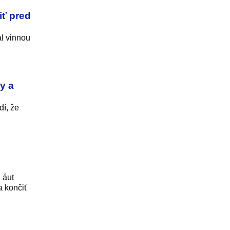
iť pred
al vinnou
y a
dí, že
 áut
a končiť