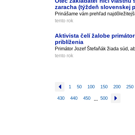
Otec zakladateľ ničí vlastnú
zaracha (týždeň slovenskej p
Prinášame vám prehľad najdôležitejší
tento rok
Aktivista čelí žalobe primát
priblíženia
Primátor Jozef Štefaňák žiada súd, ab
tento rok
1
50
100
150
200
250
430
440
450
500
…