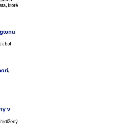
ta, ktoré
ngtonu
ok bol
ori,
ny v
predĺžený