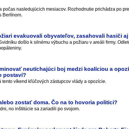
 počas nasledujúcich mesiacov. Rozhodnutie prichádza po pr
s Berlínom.
iari evakuovali obyvateľov, zasahovali hasiči aj 
idníku došlo k silnému výbuchu a požiaru v areáli firmy. Odlet
popáleniny.
novať neutíchajúci boj medzi koalíciou a opozí
e postaví?
jú tento víkend kľúčových zástupcov vlády a opozície.
alebo zostať doma. Čo na to hovoria politici?
i, no inštitúcie sa zariadili po svojom.