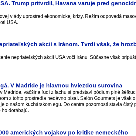
A. Trump pritvrdil, Havana varuje pred genocíd
povej vlády uprostred ekonomickej krízy. Režim odpovedá mas
oti USA.
priateľských akcií s Iránom. Tvrdí však, že hroz
čenie nepriateľských akcií USA voči Iránu. Súčasne však pripúšť
gá. V Madride je hlavnou hviezdou surovina
 Madride, väčšina ľudí z fachu si predstaví pódium plné šéfku
om z tohto prostredia nedávno písal. Salón Gourmets je však 
 je o našom kuchárskom egu. Do centra pozornosti stavia čistý 
o ho dorábajú.
000 amerických vojakov po kritike nemeckého