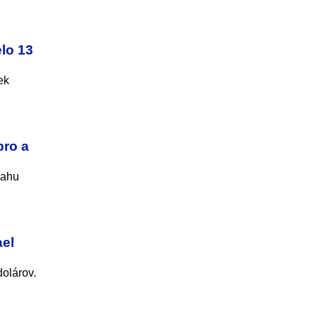
lo 13
ek
pro a
nahu
ael
dolárov.