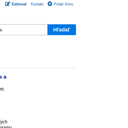
Editovať
Kontakt
Pridať firmu
Hľadať
a a
nt.
kých
ogramu