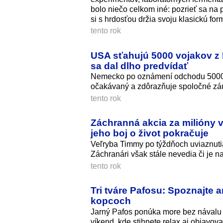
bolo niečo celkom iné: pozrieť sa na 
si s hrdosťou držia svoju klasickú for
tento rok
USA sťahujú 5000 vojakov z 
sa dal dlho predvídať
Nemecko po oznámení odchodu 5000 am
očakávaný a zdôrazňuje spoločné zá
tento rok
Záchranná akcia za milióny 
jeho boj o život pokračuje
Veľryba Timmy po týždňoch uviaznut
Záchranári však stále nevedia či je n
tento rok
Tri tváre Pafosu: Spoznajte a
kopcoch
Jarný Pafos ponúka more bez návalu tu
víkend, kde stihnete relax aj objavova