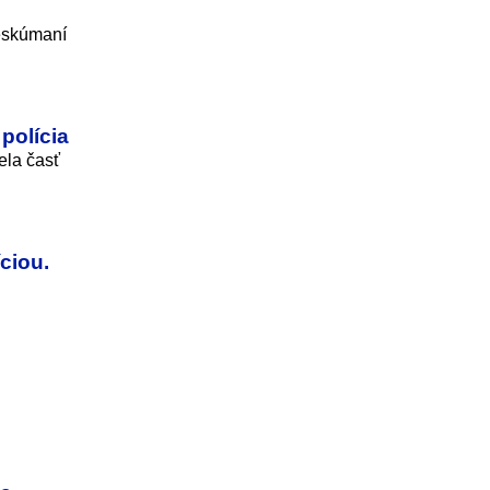
eskúmaní
polícia
ela časť
ciou.