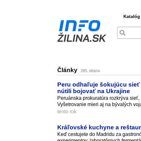
Katalóg
Články
395. strana
Peru odhaľuje šokujúcu sieť
nútili bojovať na Ukrajine
Peruánska prokuratúra rozkrýva sieť, k
Vyšetrovanie mieri aj na bývalých voja
tento rok
Kráľovské kuchyne a reštaurá
Keď cestujete do Madridu za gastron
experimentov, laboratórnych ferment