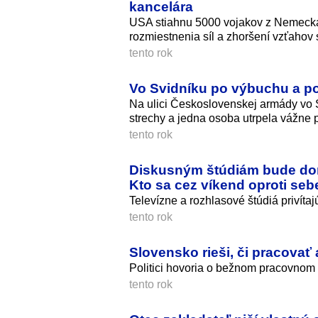
kancelára
USA stiahnu 5000 vojakov z Nemecka
rozmiestnenia síl a zhoršení vzťahov 
tento rok
Vo Svidníku po výbuchu a pož
Na ulici Československej armády vo Sv
strechy a jedna osoba utrpela vážne 
tento rok
Diskusným štúdiám bude domi
Kto sa cez víkend oproti seb
Televízne a rozhlasové štúdiá privíta
tento rok
Slovensko rieši, či pracovať 
Politici hovoria o bežnom pracovnom dn
tento rok