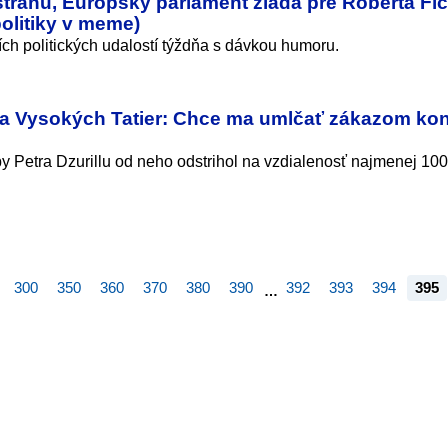
 stranu, Európsky parlament žiada pre Roberta Fi
olitiky v meme)
ch politických udalostí týždňa s dávkou humoru.
ora Vysokých Tatier: Chce ma umlčať zákazom kon
y Petra Dzurillu od neho odstrihol na vzdialenosť najmenej 100
300
350
360
370
380
390
392
393
394
395
…