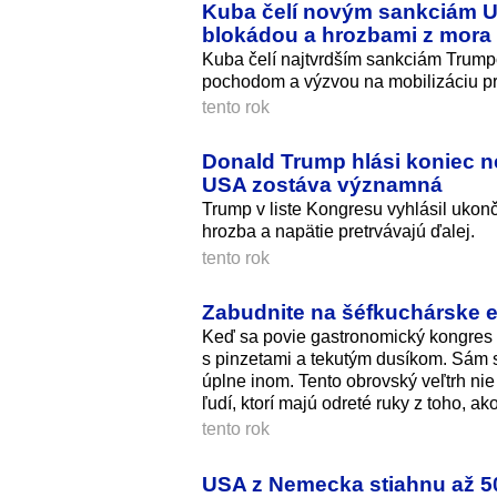
Kuba čelí novým sankciám US
blokádou a hrozbami z mora
Kuba čelí najtvrdším sankciám Trum
pochodom a výzvou na mobilizáciu pr
tento rok
Donald Trump hlási koniec ne
USA zostáva významná
Trump v liste Kongresu vyhlásil ukon
hrozba a napätie pretrvávajú ďalej.
tento rok
Zabudnite na šéfkuchárske e
Keď sa povie gastronomický kongres v
s pinzetami a tekutým dusíkom. Sám s
úplne inom. Tento obrovský veľtrh nie
ľudí, ktorí majú odreté ruky z toho, ak
tento rok
USA z Nemecka stiahnu až 5