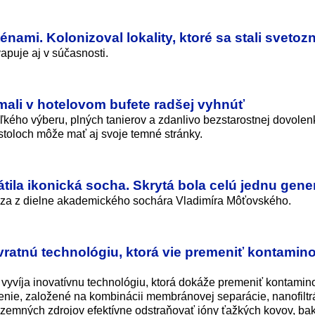
ténami. Kolonizoval lokality, ktoré sa stali sveto
apuje aj v súčasnosti.
mali v hotelovom bufete radšej vyhnúť
ľkého výberu, plných tanierov a zdanlivo bezstarostnej dovolen
stoloch môže mať aj svoje temné stránky.
átila ikonická socha. Skrytá bola celú jednu gene
dza z dielne akademického sochára Vladimíra Môťovského.
evratnú technológiu, ktorá vie premeniť kontami
vyvíja inovatívnu technológiu, ktorá dokáže premeniť kontami
nie, založené na kombinácii membránovej separácie, nanofiltr
dzemných zdrojov efektívne odstraňovať ióny ťažkých kovov, bakt