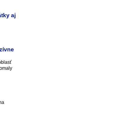
tky aj
zívne
oblasť
pomaly
na