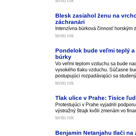
tento rok
Blesk zasiahol ženu na vrchol
záchranári
Intenzívna búrková činnosť horským 
tento rok
Pondelok bude veľmi teplý a
búrky
Vo veľmi teplom vzduchu sa bude naď
vysokého tlaku vzduchu. Súčasne bud
postupujúci rozpadávajúci sa studen
tento rok
Tlak ulice v Prahe: Tisíce ľu
Protestujúci v Prahe vyjadrili podpor
výstražný štrajk kvôli zmenám vo fina
tento rok
Benjamin Netanjahu tlači na 