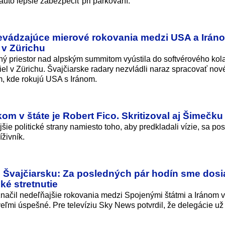
 auto lepšie zabezpečiť pri parkovaní.
evádzajúce mierové rokovania medzi USA a Irán
 v Zürichu
ý priestor nad alpským summitom vyústila do softvérového kol
adiel v Zürichu. Švajčiarske radary nezvládli naraz spracovať nov
, kde rokujú USA s Iránom.
om v štáte je Robert Fico. Skritizoval aj Šimečku
šie politické strany namiesto toho, aby predkladali vízie, sa po
íživník.
o Švajčiarsku: Za posledných pár hodín sme dosi
ké stretnutie
načil nedeľňajšie rokovania medzi Spojenými štátmi a Iránom 
veľmi úspešné. Pre televíziu Sky News potvrdil, že delegácie už