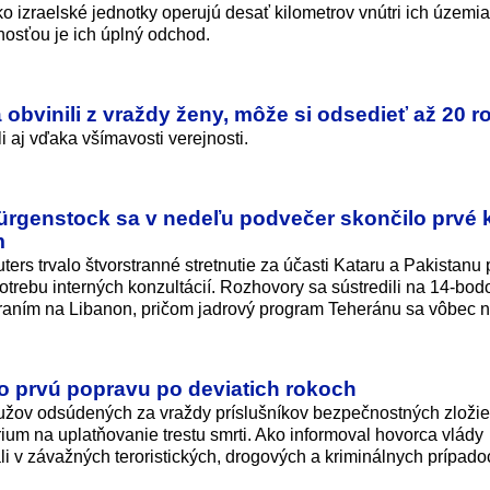
o izraelské jednotky operujú desať kilometrov vnútri ich územia
nosťou je ich úplný odchod.
 obvinili z vraždy ženy, môže si odsedieť až 20 r
i aj vďaka všímavosti verejnosti.
ürgenstock sa v nedeľu podvečer skončilo prvé 
m
ers trvalo štvorstranné stretnutie za účasti Kataru a Pakistanu
potrebu interných konzultácií. Rozhovory sa sústredili na 14-bod
ím na Libanon, pričom jadrový program Teheránu sa vôbec ne
o prvú popravu po deviatich rokoch
užov odsúdených za vraždy príslušníkov bezpečnostných zložie
ium na uplatňovanie trestu smrti. Ako informoval hovorca vlády
 v závažných teroristických, drogových a kriminálnych prípado