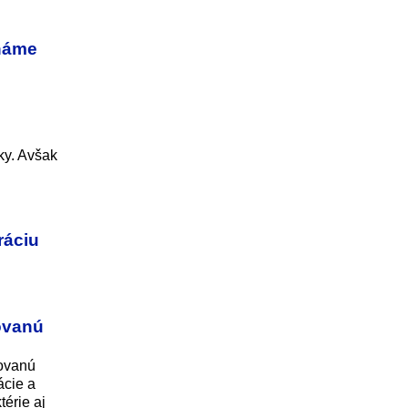
známe
ky. Avšak
ráciu
novanú
novanú
ácie a
érie aj