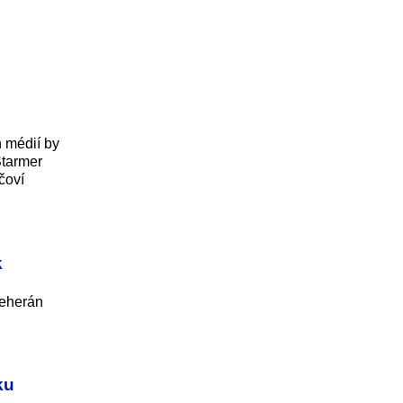
h médií by
Starmer
čoví
k
Teherán
ku