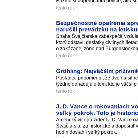
Pozrite si odporúčania polície, ako si
tento rok
Bezpečnostné opatrenia spr
narušili prevádzku na letisku
Snaha Švajčiarska zabezpečiť vzdušn
ktorý odstavil desiatky civilných liet
o zakázanej zóne nad Bürgenstockom
tento rok
Gröhling: Najväčším príživník
Poslanec pripomenul, že dve najsilnej
týždne dohadujú o tom, kto je väčší pr
tento rok
J. D. Vance o rokovaniach v
veľký pokrok. Toto je historic
Americký viceprezident J.D. Vance oz
Švajčiarsku za historické a doposiaľ 
hodín dosiahli veľký pokrok.