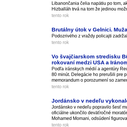
Libanončania čelia napätiu po tom, ak
Hizballáh trvá na tom že jedinou mož
tento rok
Brutálny útok v Gelnici. Muža
Podozrivého z vraždy policajti zadržal
tento rok
Vo švajčiarskom stredisku B
rokovaní medzi USA a Iráno
Podľa iránskych médií a agentúry Reut
80 minút. Delegácie ho prerušili pre 
memorandum o porozumení so zameran
tento rok
Jordánsko v nedeľu vykonal
Jordánsko v nedeľu popravilo šesť m
oficiálne ukončilo deväťročné moratór
Mohamed Momani, odsúdení figurovali
tento rok