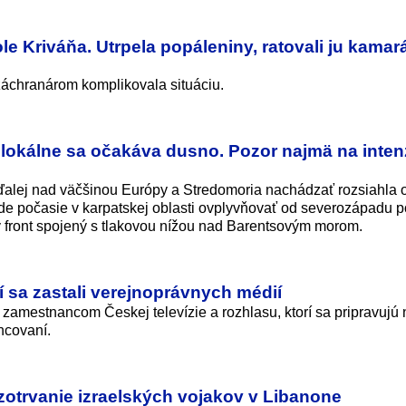
e Kriváňa. Utrpela popáleniny, ratovali ju kamará
záchranárom komplikovala situáciu.
 lokálne sa očakáva dusno. Pozor najmä na inten
alej nad väčšinou Európy a Stredomoria nachádzať rozsiahla 
e počasie v karpatskej oblasti ovplyvňovať od severozápadu 
ý front spojený s tlakovou nížou nad Barentsovým morom.
dí sa zastali verejnoprávnych médií
u zamestnancom Českej televízie a rozhlasu, ktorí sa pripravujú 
ncovaní.
zotrvanie izraelských vojakov v Libanone