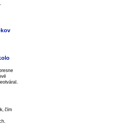
.
okov
kolo
 presne
ové
otváral.
k, čím
ch.