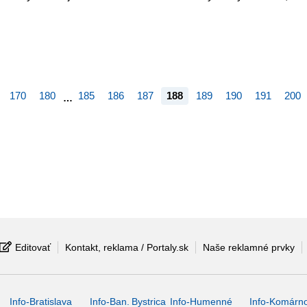
170
180
185
186
187
188
189
190
191
200
…
Editovať
Kontakt, reklama / Portaly.sk
Naše reklamné prvky
Info-Bratislava
Info-Ban. Bystrica
Info-Humenné
Info-Komárn