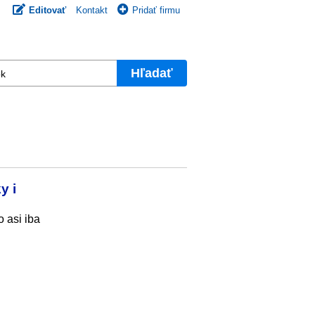
Editovať
Kontakt
Pridať firmu
Hľadať
y i
o asi iba