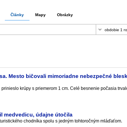
Články
Mapy
Obrázky
psa. Mesto bičovali mimoriadne nebezpečné blesk
é prinieslo krúpy s priemerom 1 cm. Celé besnenie počasia trval
il medvedicu, údajne útočila
 turistického chodníka spolu s jedným tohtoročným mláďaťom.