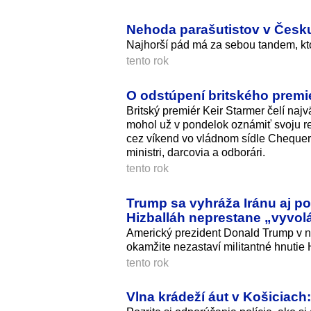
Nehoda parašutistov v Česku:
Najhorší pád má za sebou tandem, ktor
tento rok
O odstúpení britského premi
Britský premiér Keir Starmer čelí najv
mohol už v pondelok oznámiť svoju re
cez víkend vo vládnom sídle Chequers
ministri, darcovia a odborári.
tento rok
Trump sa vyhráža Iránu aj po
Hizballáh neprestane „vyvol
Americký prezident Donald Trump v n
okamžite nezastaví militantné hnutie
tento rok
Vlna krádeží áut v Košiciach