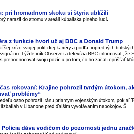
 pri hromadnom skoku si štyria ublížili
ý narazil do stromu v areáli kúpaliska plného ľudí.
éra z funkcie hvorí už aj BBC a Donald Trump
äčšej kríze svojej politickej kariéry a podľa popredných britskýc
zignáciu. Týždenník Observer a televízia BBC informovali, že 
 prehodnocoval svoju pozíciu po tom, čo ho začali opúšťať kľú
čas rokovaní: Krajine pohrozil tvrdým útokom, a
ávať problémy“
edeľu ostro pohrozil Iránu priamym vojenským útokom, pokiaľ 
 Hizballáh v Libanone pred ďalším vyvolávaním nepokojov. Š
: Polícia dáva vodičom do pozornosti jednu znač