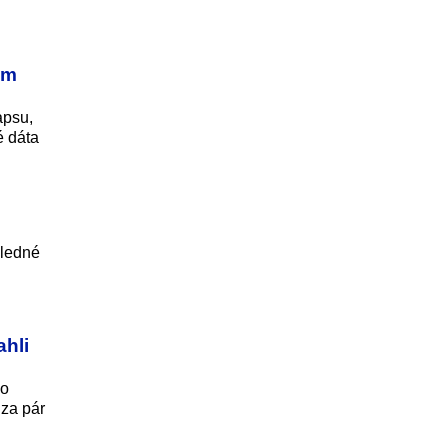
om
apsu,
é dáta
sledné
ahli
vo
 za pár