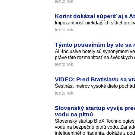
tento rok
Korint dokázal súperiť aj s A
Impozantnosť niekdajších sídiel prekv
tento rok
Týmto potravinám by ste sa 
All-inclusive hotely sú synonymom ve
práve táto rozmanitosť na švédskych 
tento rok
VIDEO: Pred Bratislavu sa vr
Šestnásť metrov vysoké dielo pochá
tento rok
Slovenský startup vyvíja pr
vodu na pitnú
Slovenský startup BioX Technologies 
vodu na bezpečnú pitnú vodu. Zariade
inteligentného riadenia, dokáže z po