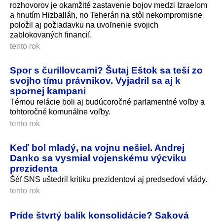
rozhovorov je okamžité zastavenie bojov medzi Izraelom
a hnutím Hizballáh, no Teherán na stôl nekompromisne
položil aj požiadavku na uvoľnenie svojich
zablokovaných financií.
tento rok
Spor s čurillovcami? Šutaj Eštok sa teší zo
svojho tímu právnikov. Vyjadril sa aj k
spornej kampani
Témou relácie boli aj budúcoročné parlamentné voľby a
tohtoročné komunálne voľby.
tento rok
Keď bol mladý, na vojnu nešiel. Andrej
Danko sa vysmial vojenskému výcviku
prezidenta
Šéf SNS uštedril kritiku prezidentovi aj predsedovi vlády.
tento rok
Príde štvrtý balík konsolidácie? Saková