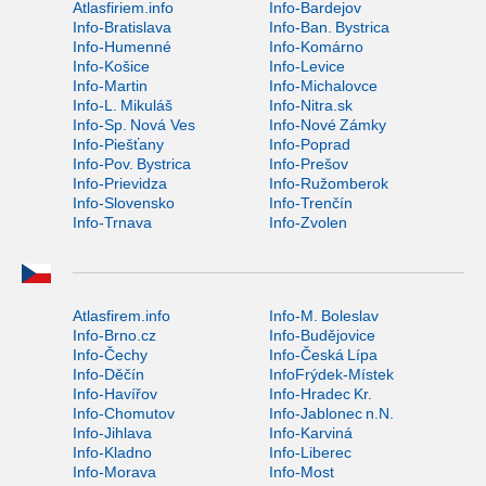
Atlasfiriem.info
Info-Bardejov
Info-Bratislava
Info-Ban. Bystrica
Info-Humenné
Info-Komárno
Info-Košice
Info-Levice
Info-Martin
Info-Michalovce
Info-L. Mikuláš
Info-Nitra.sk
Info-Sp. Nová Ves
Info-Nové Zámky
Info-Piešťany
Info-Poprad
Info-Pov. Bystrica
Info-Prešov
Info-Prievidza
Info-Ružomberok
Info-Slovensko
Info-Trenčín
Info-Trnava
Info-Zvolen
Atlasfirem.info
Info-M. Boleslav
Info-Brno.cz
Info-Budějovice
Info-Čechy
Info-Česká Lípa
Info-Děčín
InfoFrýdek-Místek
Info-Havířov
Info-Hradec Kr.
Info-Chomutov
Info-Jablonec n.N.
Info-Jihlava
Info-Karviná
Info-Kladno
Info-Liberec
Info-Morava
Info-Most