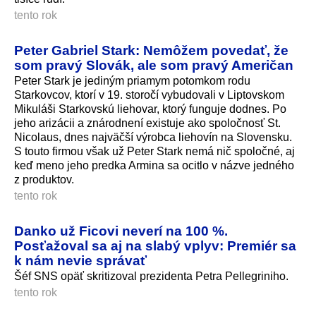
tento rok
Peter Gabriel Stark: Nemôžem povedať, že
som pravý Slovák, ale som pravý Američan
Peter Stark je jediným priamym potomkom rodu
Starkovcov, ktorí v 19. storočí vybudovali v Liptovskom
Mikuláši Starkovskú liehovar, ktorý funguje dodnes. Po
jeho arizácii a znárodnení existuje ako spoločnosť St.
Nicolaus, dnes najväčší výrobca liehovín na Slovensku.
S touto firmou však už Peter Stark nemá nič spoločné, aj
keď meno jeho predka Armina sa ocitlo v názve jedného
z produktov.
tento rok
Danko už Ficovi neverí na 100 %.
Posťažoval sa aj na slabý vplyv: Premiér sa
k nám nevie správať
Šéf SNS opäť skritizoval prezidenta Petra Pellegriniho.
tento rok