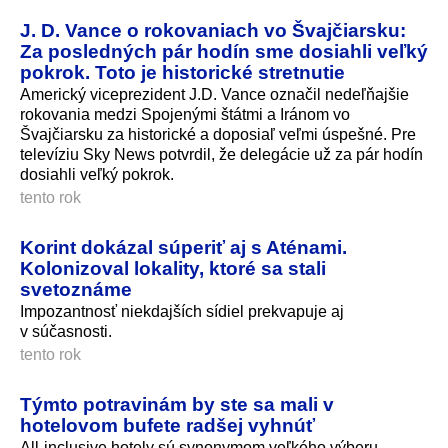
J. D. Vance o rokovaniach vo Švajčiarsku:
Za posledných pár hodín sme dosiahli veľký
pokrok. Toto je historické stretnutie
Americký viceprezident J.D. Vance označil nedeľňajšie
rokovania medzi Spojenými štátmi a Iránom vo
Švajčiarsku za historické a doposiaľ veľmi úspešné. Pre
televíziu Sky News potvrdil, že delegácie už za pár hodín
dosiahli veľký pokrok.
tento rok
Korint dokázal súperiť aj s Aténami.
Kolonizoval lokality, ktoré sa stali
svetoznáme
Impozantnosť niekdajších sídiel prekvapuje aj
v súčasnosti.
tento rok
Týmto potravinám by ste sa mali v
hotelovom bufete radšej vyhnúť
All-inclusive hotely sú synonymom veľkého výberu,