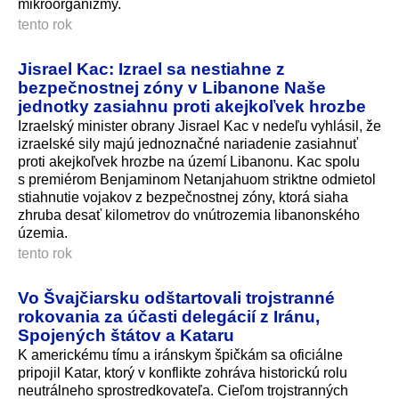
mikroorganizmy.
tento rok
Jisrael Kac: Izrael sa nestiahne z
bezpečnostnej zóny v Libanone Naše
jednotky zasiahnu proti akejkoľvek hrozbe
Izraelský minister obrany Jisrael Kac v nedeľu vyhlásil, že
izraelské sily majú jednoznačné nariadenie zasiahnuť
proti akejkoľvek hrozbe na území Libanonu. Kac spolu
s premiérom Benjaminom Netanjahuom striktne odmietol
stiahnutie vojakov z bezpečnostnej zóny, ktorá siaha
zhruba desať kilometrov do vnútrozemia libanonského
územia.
tento rok
Vo Švajčiarsku odštartovali trojstranné
rokovania za účasti delegácií z Iránu,
Spojených štátov a Kataru
K americkému tímu a iránskym špičkám sa oficiálne
pripojil Katar, ktorý v konflikte zohráva historickú rolu
neutrálneho sprostredkovateľa. Cieľom trojstranných