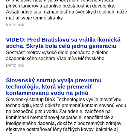
plných tanierov a zdanlivo bezstarostnej dovolenky.
Avšak práve táto rozmanitosť na švédskych stoloch môže
mať aj svoje temné stránky.
tento rok
VIDEO: Pred Bratislavu sa vrátila ikonická
socha. Skrytá bola celú jednu generáciu
Šestnásť metrov vysoké dielo pochádza z dielne
akademického sochára Vladimíra Môťovského.
tento rok
Slovenský startup vyvíja prevratnú
technológiu, ktorá vie premeniť
kontaminovanú vodu na pitnú
Slovenský startup BioX Technologies vyvíja inovatívnu
technológiu, ktorá dokáže premeniť kontaminovanú vodu
na bezpečnú pitnú vodu. Zariadenie, založené na
kombinácii membránovej separácie, nanofiltrácie a
inteligentného riadenia, dokáže z podzemných zdrojov
efektívne odstraňovať ióny ťažkých kovov, baktérie aj