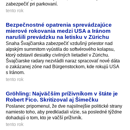
zabezpečiť pri parkovaní.
tento rok
Bezpečnostné opatrenia sprevádzajúce
mierové rokovania medzi USA a Iránom
narušili prevádzku na letisku v Zürichu
Snaha Švajčiarska zabezpečiť vzdušný priestor nad
alpským summitom vyústila do softvérového kolapsu,
ktorý odstavil desiatky civilných lietadiel v Zürichu.
Švajčiarske radary nezvládli naraz spracovať nové dáta
o zakázanej zóne nad Bürgenstockom, kde rokujú USA
s Iránom.
tento rok
Gröhling: Najväčším príživníkom v štáte je
Robert Fico. Skritizoval aj Šimečku
Poslanec pripomenul, že dve najsilnejšie politické strany
namiesto toho, aby predkladali vízie, sa posledné týždne
dohadujú o tom, kto je väčší príživník.
tento rok