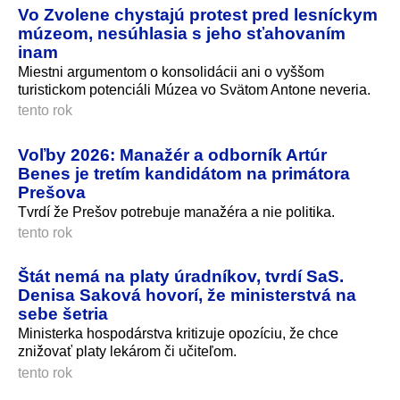
Vo Zvolene chystajú protest pred lesníckym
múzeom, nesúhlasia s jeho sťahovaním
inam
Miestni argumentom o konsolidácii ani o vyššom
turistickom potenciáli Múzea vo Svätom Antone neveria.
tento rok
Voľby 2026: Manažér a odborník Artúr
Benes je tretím kandidátom na primátora
Prešova
Tvrdí že Prešov potrebuje manažéra a nie politika.
tento rok
Štát nemá na platy úradníkov, tvrdí SaS.
Denisa Saková hovorí, že ministerstvá na
sebe šetria
Ministerka hospodárstva kritizuje opozíciu, že chce
znižovať platy lekárom či učiteľom.
tento rok