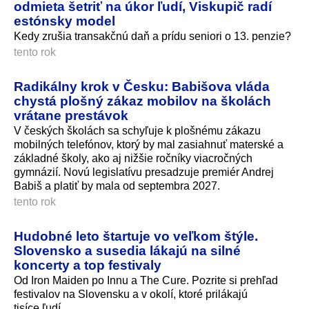
odmieta šetriť na úkor ľudí, Viskupič radí
estónsky model
Kedy zrušia transakčnú daň a prídu seniori o 13. penzie?
tento rok
Radikálny krok v Česku: Babišova vláda
chystá plošný zákaz mobilov na školách
vrátane prestávok
V českých školách sa schyľuje k plošnému zákazu
mobilných telefónov, ktorý by mal zasiahnuť materské a
základné školy, ako aj nižšie ročníky viacročných
gymnázií. Novú legislatívu presadzuje premiér Andrej
Babiš a platiť by mala od septembra 2027.
tento rok
Hudobné leto štartuje vo veľkom štýle.
Slovensko a susedia lákajú na silné
koncerty a top festivaly
Od Iron Maiden po Innu a The Cure. Pozrite si prehľad
festivalov na Slovensku a v okolí, ktoré prilákajú
tisíce ľudí.