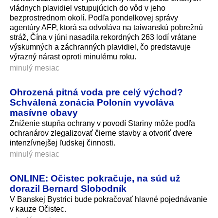
vládnych plavidiel vstupujúcich do vôd v jeho
bezprostrednom okolí. Podľa pondelkovej správy
agentúry AFP, ktorá sa odvoláva na taiwanskú pobrežnú
stráž, Čína v júni nasadila rekordných 263 lodí vrátane
výskumných a záchranných plavidiel, čo predstavuje
výrazný nárast oproti minulému roku.
minulý mesiac
Ohrozená pitná voda pre celý východ?
Schválená zonácia Polonín vyvoláva
masívne obavy
Zníženie stupňa ochrany v povodí Stariny môže podľa
ochranárov zlegalizovať čierne stavby a otvoriť dvere
intenzívnejšej ľudskej činnosti.
minulý mesiac
ONLINE: Očistec pokračuje, na súd už
dorazil Bernard Slobodník
V Banskej Bystrici bude pokračovať hlavné pojednávanie
v kauze Očistec.