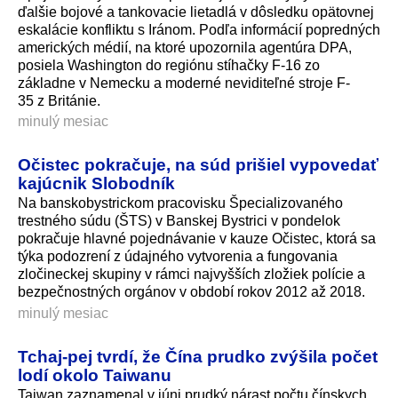
ďalšie bojové a tankovacie lietadlá v dôsledku opätovnej
eskalácie konfliktu s Iránom. Podľa informácií popredných
amerických médií, na ktoré upozornila agentúra DPA,
posiela Washington do regiónu stíhačky F-16 zo
základne v Nemecku a moderné neviditeľné stroje F-
35 z Británie.
minulý mesiac
Očistec pokračuje, na súd prišiel vypovedať
kajúcnik Slobodník
Na banskobystrickom pracovisku Špecializovaného
trestného súdu (ŠTS) v Banskej Bystrici v pondelok
pokračuje hlavné pojednávanie v kauze Očistec, ktorá sa
týka podozrení z údajného vytvorenia a fungovania
zločineckej skupiny v rámci najvyšších zložiek polície a
bezpečnostných orgánov v období rokov 2012 až 2018.
minulý mesiac
Tchaj-pej tvrdí, že Čína prudko zvýšila počet
lodí okolo Taiwanu
Taiwan zaznamenal v júni prudký nárast počtu čínskych