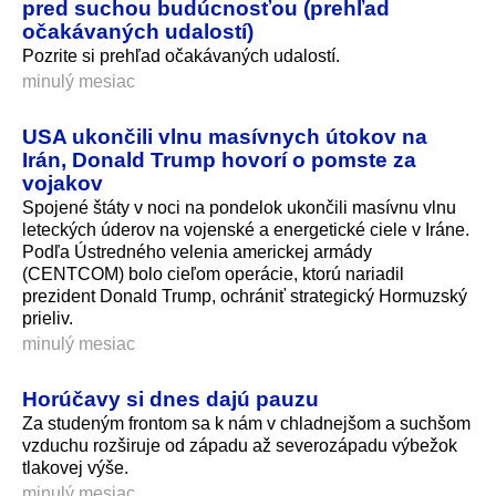
pred suchou budúcnosťou (prehľad
očakávaných udalostí)
Pozrite si prehľad očakávaných udalostí.
minulý mesiac
USA ukončili vlnu masívnych útokov na
Irán, Donald Trump hovorí o pomste za
vojakov
Spojené štáty v noci na pondelok ukončili masívnu vlnu
leteckých úderov na vojenské a energetické ciele v Iráne.
Podľa Ústredného velenia americkej armády
(CENTCOM) bolo cieľom operácie, ktorú nariadil
prezident Donald Trump, ochrániť strategický Hormuzský
prieliv.
minulý mesiac
Horúčavy si dnes dajú pauzu
Za studeným frontom sa k nám v chladnejšom a suchšom
vzduchu rozširuje od západu až severozápadu výbežok
tlakovej výše.
minulý mesiac