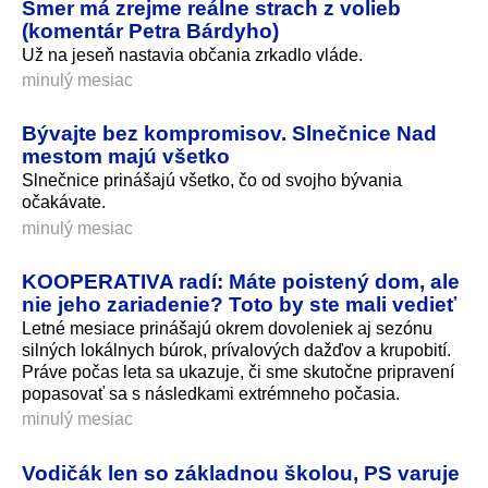
Smer má zrejme reálne strach z volieb
(komentár Petra Bárdyho)
Už na jeseň nastavia občania zrkadlo vláde.
minulý mesiac
Bývajte bez kompromisov. Slnečnice Nad
mestom majú všetko
Slnečnice prinášajú všetko, čo od svojho bývania
očakávate.
minulý mesiac
KOOPERATIVA radí: Máte poistený dom, ale
nie jeho zariadenie? Toto by ste mali vedieť
Letné mesiace prinášajú okrem dovoleniek aj sezónu
silných lokálnych búrok, prívalových dažďov a krupobití.
Práve počas leta sa ukazuje, či sme skutočne pripravení
popasovať sa s následkami extrémneho počasia.
minulý mesiac
Vodičák len so základnou školou, PS varuje