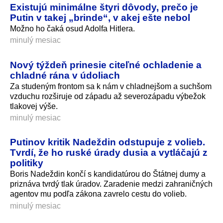
Existujú minimálne štyri dôvody, prečo je
Putin v takej „brinde“, v akej ešte nebol
Možno ho čaká osud Adolfa Hitlera.
minulý mesiac
Nový týždeň prinesie citeľné ochladenie a
chladné rána v údoliach
Za studeným frontom sa k nám v chladnejšom a suchšom
vzduchu rozširuje od západu až severozápadu výbežok
tlakovej výše.
minulý mesiac
Putinov kritik Nadeždin odstupuje z volieb.
Tvrdí, že ho ruské úrady dusia a vytláčajú z
politiky
Boris Nadeždin končí s kandidatúrou do Štátnej dumy a
priznáva tvrdý tlak úradov. Zaradenie medzi zahraničných
agentov mu podľa zákona zavrelo cestu do volieb.
minulý mesiac