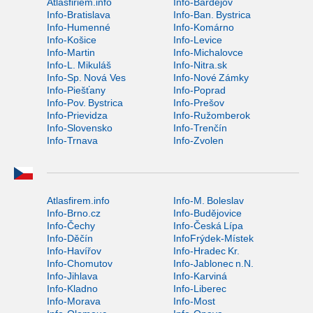
Atlasfiriem.info
Info-Bardejov
Info-Bratislava
Info-Ban. Bystrica
Info-Humenné
Info-Komárno
Info-Košice
Info-Levice
Info-Martin
Info-Michalovce
Info-L. Mikuláš
Info-Nitra.sk
Info-Sp. Nová Ves
Info-Nové Zámky
Info-Piešťany
Info-Poprad
Info-Pov. Bystrica
Info-Prešov
Info-Prievidza
Info-Ružomberok
Info-Slovensko
Info-Trenčín
Info-Trnava
Info-Zvolen
Atlasfirem.info
Info-M. Boleslav
Info-Brno.cz
Info-Budějovice
Info-Čechy
Info-Česká Lípa
Info-Děčín
InfoFrýdek-Místek
Info-Havířov
Info-Hradec Kr.
Info-Chomutov
Info-Jablonec n.N.
Info-Jihlava
Info-Karviná
Info-Kladno
Info-Liberec
Info-Morava
Info-Most