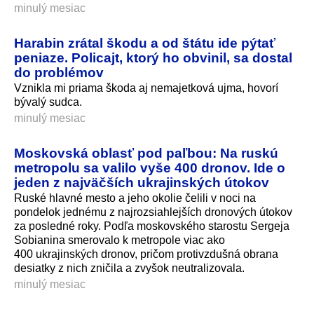
minulý mesiac
Harabin zrátal škodu a od štátu ide pýtať
peniaze. Policajt, ktorý ho obvinil, sa dostal
do problémov
Vznikla mi priama škoda aj nemajetková ujma, hovorí
bývalý sudca.
minulý mesiac
Moskovská oblasť pod paľbou: Na ruskú
metropolu sa valilo vyše 400 dronov. Ide o
jeden z najväčších ukrajinských útokov
Ruské hlavné mesto a jeho okolie čelili v noci na
pondelok jednému z najrozsiahlejších dronových útokov
za posledné roky. Podľa moskovského starostu Sergeja
Sobianina smerovalo k metropole viac ako
400 ukrajinských dronov, pričom protivzdušná obrana
desiatky z nich zničila a zvyšok neutralizovala.
minulý mesiac