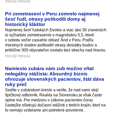
minulý mesiac
Pri zemetrasení v Peru zomrelo najmenej
šesť ľudí, otrasy poškodili domy aj
historický kláštor
Najmenej šesť ľudských životov a viac ako 30 zranených
si vyžiadalo zemetrasenie s magnitúdou 5,5, ktoré
v sobotu večer zasiahlo oblasť Ánd v Peru. Podľa
miestnych úradov poškodili otrasy desiatky budov a
približne 300 obyvateľov zostalo bez strechy nad hlavou.
minulý mesiac
Namiesto zubára vám zub možno vŕtal
nelegálny stážista: Absurdný biznis
ohrozuje slovenských pacientov, štát dáva
ruky preč
Sedíte v zubárskom kresle a veríte, že nad vami stojí
špičkový odborník. Realita na Slovensku je však často
úplne iná. Pre medzeru v zákone pacientov čoraz
častejšie ošetrujú dočasní stážisti z tretích krajín, ktorí na
to nemajú vzdelanie ani potrebné povolenie.