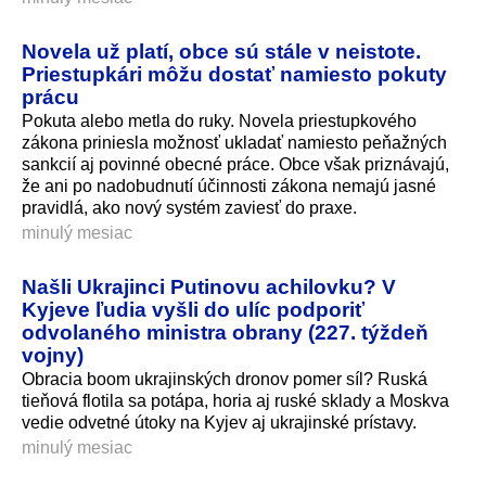
Novela už platí, obce sú stále v neistote.
Priestupkári môžu dostať namiesto pokuty
prácu
Pokuta alebo metla do ruky. Novela priestupkového
zákona priniesla možnosť ukladať namiesto peňažných
sankcií aj povinné obecné práce. Obce však priznávajú,
že ani po nadobudnutí účinnosti zákona nemajú jasné
pravidlá, ako nový systém zaviesť do praxe.
minulý mesiac
Našli Ukrajinci Putinovu achilovku? V
Kyjeve ľudia vyšli do ulíc podporiť
odvolaného ministra obrany (227. týždeň
vojny)
Obracia boom ukrajinských dronov pomer síl? Ruská
tieňová flotila sa potápa, horia aj ruské sklady a Moskva
vedie odvetné útoky na Kyjev aj ukrajinské prístavy.
minulý mesiac