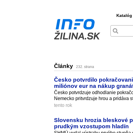
Katalóg
Články
232. strana
Česko potvrdilo pokračovani
miliónov eur na nákup graná
Česko potvrdzuje odhodlanie pokračov
Nemecko pritvrdzuje hrou a pridáva st
tento rok
Slovensku hrozia bleskové p
prudkým vzostupom hladín
SHMÚ vydal výstrahu prvého stupňa do