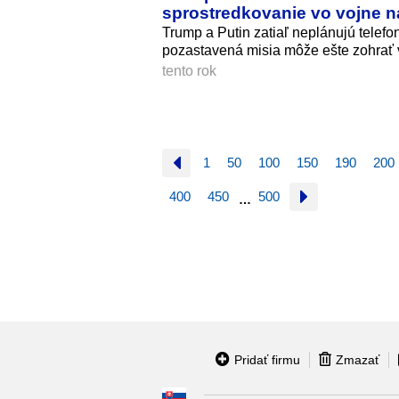
sprostredkovanie vo vojne n
Trump a Putin zatiaľ neplánujú telefo
pozastavená misia môže ešte zohrať 
tento rok
1
50
100
150
190
200
400
450
500
…
Pridať firmu
Zmazať