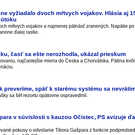
ráne vyžiadalo dvoch mŕtvych vojakov. Hlásia aj 1
 útoku
 dvoch mŕtvych vojakov a najmenej pätnásť zranených. Napätie po
anone ďalej rastie.
ku, časť sa ešte nerozhodla, ukázal prieskum
ovaniu, najčastejšie mieria do Česka a Chorvátska. Pätina kvôl
ináciu.
k preveríme, späť k starému systému sa nevráti
šky sa šéf rezortu opätovne ospravedlnil.
para v súvislosti s kauzou Očistec, PS avizuje ďa
ované pokusy o odvolanie Tibora Gašpara z funkcie podpredse