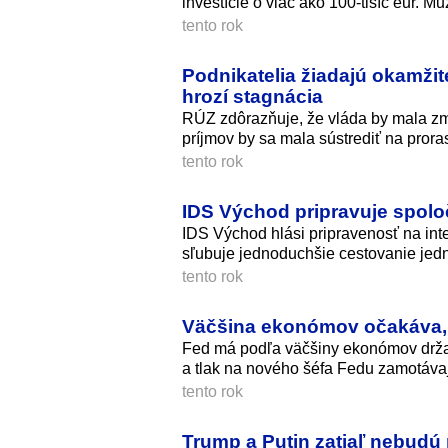
investície o viac ako 100-tisíc eur. M
tento rok
Podnikatelia žiadajú okamžit
hrozí stagnácia
RÚZ zdôrazňuje, že vláda by mala zm
príjmov by sa mala sústrediť na proras
tento rok
IDS Východ pripravuje spoloč
IDS Východ hlási pripravenosť na in
sľubuje jednoduchšie cestovanie jed
tento rok
Väčšina ekonómov očakáva, 
Fed má podľa väčšiny ekonómov držať 
a tlak na nového šéfa Fedu zamotávaj
tento rok
Trump a Putin zatiaľ nebudú