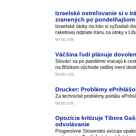
Izraelské ostreľovanie si v I
zranených po pondelňajšom
Izraelské útoky na Irán si vyžiadali
raketovej odplate Iránu za útoky v Lib
tento rok
Väčšina ľudí plánuje dovolen
Slováci sa po pandémii vracajú k cest
na Blízkom východe radšej mení dest
tento rok
Drucker: Problémy ePrihlášo
Za technické problémy portálu ePrihlá
tento rok
Opozícia kritizuje Tibora Gaš
odvolávanie
Progresívne Slovensko avizuje opak