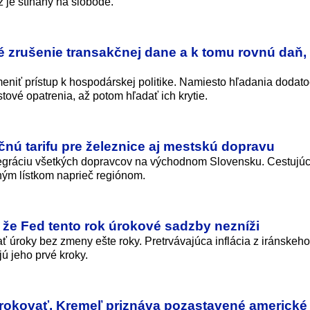
už je stíhaný na slobode.
é zrušenie transakčnej dane a k tomu rovnú daň,
eniť prístup k hospodárskej politike. Namiesto hľadania dodat
tové opatrenia, až potom hľadať ich krytie.
nú tarifu pre železnice aj mestskú dopravu
tegráciu všetkých dopravcov na východnom Slovensku. Cestujú
ným lístkom naprieč regiónom.
že Fed tento rok úrokové sadzby nezníži
úroky bez zmeny ešte roky. Pretrvávajúca inflácia z iránskeho 
ú jeho prvé kroky.
 rokovať. Kremeľ priznáva pozastavené americké