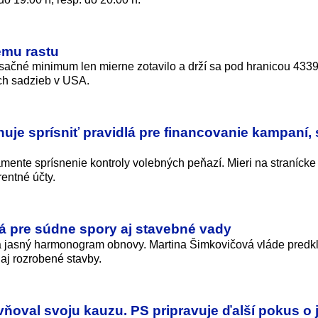
nemu rastu
sačné minimum len mierne zotavilo a drží sa pod hranicou 4339
ích sadzieb v USA.
je sprísniť pravidlá pre financovanie kampaní, 
mente sprísnenie kontroly volebných peňazí. Mieri na stranícke
entné účty.
 pre súdne spory aj stavebné vady
a jasný harmonogram obnovy. Martina Šimkovičová vláde predk
aj rozrobené stavby.
ňoval svoju kauzu. PS pripravuje ďalší pokus o 