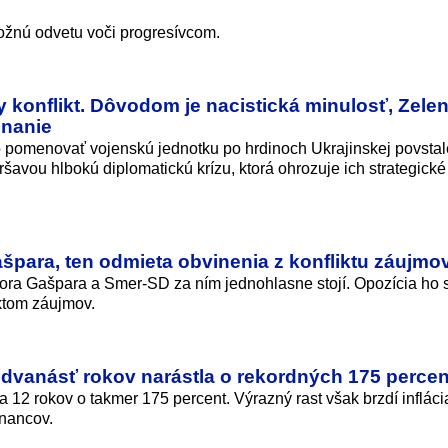
možnú odvetu voči progresívcom.
y konflikt. Dôvodom je nacistická minulosť, Zel
enanie
pomenovať vojenskú jednotku po hrdinoch Ukrajinskej povstal
avou hlbokú diplomatickú krízu, ktorá ohrozuje ich strategické
špara, ten odmieta obvinenia z konfliktu záujmo
bora Gašpara a Smer-SD za ním jednohlasne stojí. Opozícia ho 
iktom záujmov.
dvanásť rokov narástla o rekordných 175 percen
12 rokov o takmer 175 percent. Výrazný rast však brzdí infláci
tnancov.