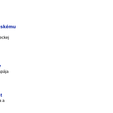
enskému
eckej
v
spája
t
a a