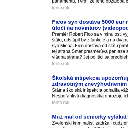
parlamentu. Tvrdí, že jeho obžaloba
tento rok
Ficov syn dostáva 5000 eur 
útočí na novinárov (videopo
Premiér Robert Fico sa v minulosti vy
štátu, odstúpil by z funkcie a na dva r
syn Michal Fico dostáva od štátu pri
tej strana Smer presmerúva peniaze zo
vládna strana? Jej politici sa predbi
tento rok
Školská inšpekcia upozorňuje
zdravotným znevýhodnením
Štátna školská inšpekcia odhalila vá
Nespoľahlivá diagnostika ohrozuje ic
tento rok
Muž mal od seniorky vylákať v
Zvolenskí kriminalisti zadržali cudzie