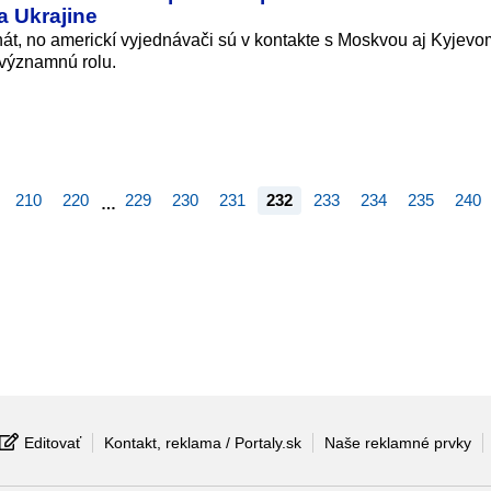
a Ukrajine
nát, no americkí vyjednávači sú v kontakte s Moskvou aj Kyjevo
významnú rolu.
210
220
229
230
231
232
233
234
235
240
…
Editovať
Kontakt, reklama / Portaly.sk
Naše reklamné prvky