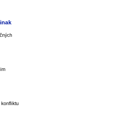
 inak
očných
cim
konfliktu