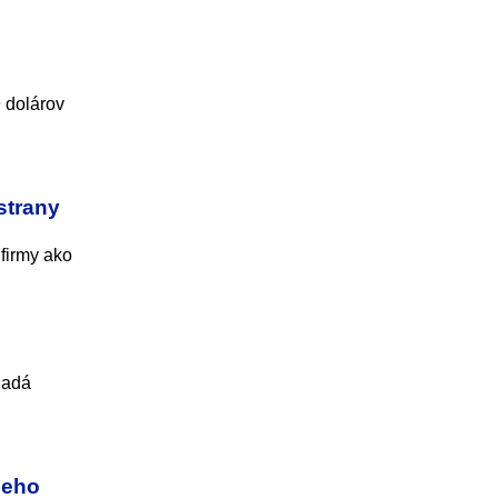
 dolárov
strany
 firmy ako
ladá
jeho