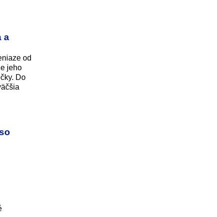
 a
peniaze od
že jeho
očky. Do
väčšia
 so
é