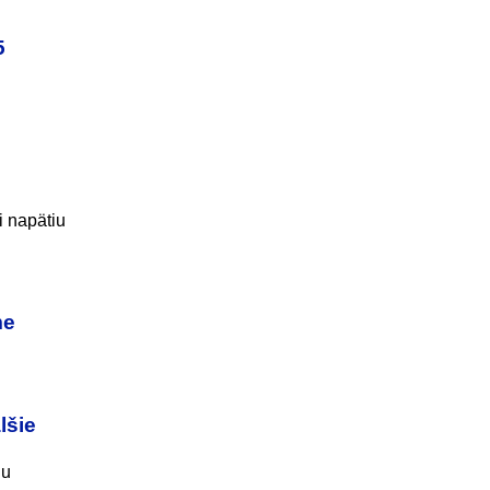
5
i napätiu
me
lšie
du