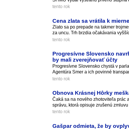
tento rok
Cena zlata sa vrátila k mier
Zlato sa po prepade na takmer trojme
za uncu. Trh brzdia očakávania vyšš
tento rok
Progresívne Slovensko navrhu
by mali zverejňovať účty
Progresívne Slovensko chystá v parla
Agentúra Smer a ich povinné transpar
tento rok
Obnova Krásnej Hôrky mešká
Čaká sa na nového zhotoviteľa prác 
správu, ktorá opisuje zrušenú zmluvu 
tento rok
Gašpar odmieta, že by ovplyv