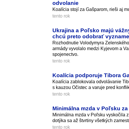
odvolanie
Koalícia stojí za Gašparom, rieši aj 
tento rok
Ukrajina a Poľsko majú vážn
chcú preto odobrať vyznam
Rozhodnutie Volodymyra Zelenského 
armády vyvolalo medzi Kyjevom a Varš
spojenectvo.
tento rok
Koalícia podporuje Tibora Ga
Koalícia zablokovala odvolávanie Ti
s kauzou Očistec a varuje pred konfl
tento rok
Minimálna mzda v Poľsku za 
Minimálna mzda v Poľsku vyskočila za 
dotýka sa až štvrtiny všetkých zames
tento rok