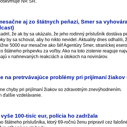
 poškvrňuje NR SR.
mesačne aj zo štátnych peňazí, Smer sa vyhovára
dcast)
jadril, že ak by sa ukázalo, že jeho rodinný príslušník dostáva 
oky by sa schoval, aby ho nikto nevidel. Aktuality dnes odhalili, 
bližne 5000 eur mesačne ako šéf Agentúry Smer, straníckej eser
 štátneho príspevku za voľby. Ako na toto zistenie reaguje naj
ehajú v nahnevaných reakciách a útokoch na novinárov.
 na pretrvávajúce problémy pri prijímaní žiakov
žne chyby pri prijímaní žiakov so zdravotným znevýhodnením.
h ďalšie vzdelávanie.
yše 100-tisíc eur, polícia ho zadržala
ho štátneho príslušníka, ktorý 69-ročnú ženu pripravil cez falošn