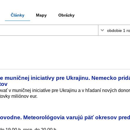
Články
Mapy
Obrázky
e muničnej iniciatívy pre Ukrajinu. Nemecko prid
tov
ať v muničnej iniciatíve pre Ukrajinu a v hľadaní nových donor
ovky miliónov eur.
ovodne. Meteorológovia varujú päť okresov pre
 19.00 h, resp. do 20.00 h.